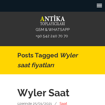
GSM & WHATSAPP
+90 542 240 70 70
Posts Tagged
Wyler
saat fiyatları
Wyler Saat
üzerinde 25/01/2021
/
Saat