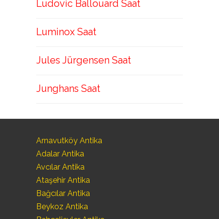
Ludovic Ballouard Saat
Luminox Saat
Jules Jürgensen Saat
Junghans Saat
Arnavutköy Antika
Adalar Antika
Avcılar Antika
Ataşehir Antika
Bağcılar Antika
Beykoz Antika