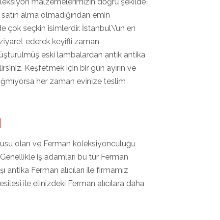
leksiyon malzemelerimizin doğru şekilde
cı satın alma olmadığından emin
de çok seçkin isimlerdir. İstanbul\’un en
iyaret ederek keyifli zaman
önüştürülmüş eski lambalardan antik antika
rsiniz. Keşfetmek için bir gün ayırın ve
 sığmıyorsa her zaman evinize teslim
ı
utkusu olan ve Ferman koleksiyonculuğu
 Genellikle iş adamları bu tür Ferman
şı antika Ferman alıcıları ile firmamız
vesilesi ile elinizdeki Ferman alıcılara daha