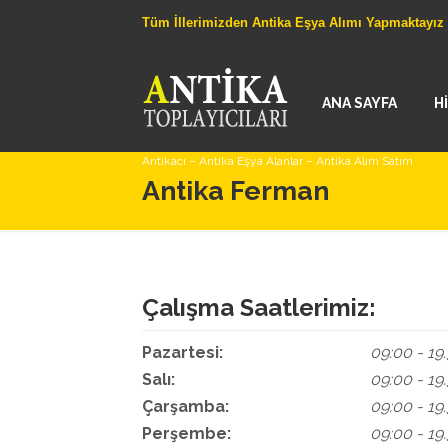
Tüm İllerimizden Antika Eşya Alımı Yapmaktayız
ANA SAYFA
H
Antikacı – Antika Eşya Alanlar – Antika Alım Satım
Antika Ferman
Çalışma Saatlerimiz:
Pazartesi:
09:00 - 19
Salı:
09:00 - 19
Çarşamba:
09:00 - 19
Perşembe:
09:00 - 19