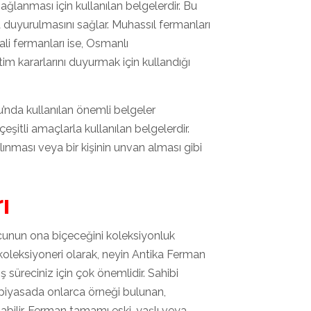
ğlanması için kullanılan belgelerdir. Bu
lka duyurulmasını sağlar. Muhassıl fermanları
ali fermanları ise, Osmanlı
tim kararlarını duyurmak için kullandığı
’nda kullanılan önemli belgeler
eşitli amaçlarla kullanılan belgelerdir.
lınması veya bir kişinin unvan alması gibi
ı
ncunun ona biçeceğini koleksiyonluk
 koleksiyoneri olarak, neyin Antika Ferman
süreciniz için çok önemlidir. Sahibi
 piyasada onlarca örneği bulunan,
labilir. Ferman tamamı eski, yaşlı veya