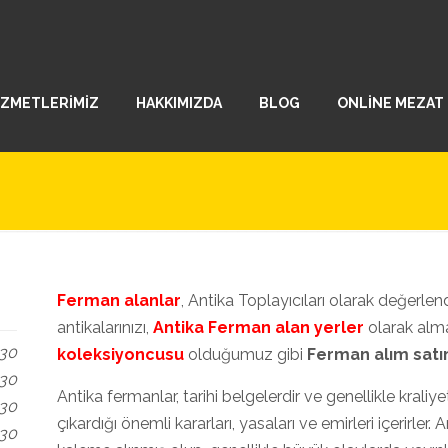
İZMETLERİMİZ
HAKKIMIZDA
BLOG
ONLİNE MEZAT
Ferman alanlar
, Antika Toplayıcıları olarak değerle
antikalarınızı,
Antika Ferman alan yerler
olarak alm
.30
koleksiyoncusu
olduğumuz gibi
Ferman alım sat
.30
Antika fermanlar, tarihi belgelerdir ve genellikle kral
.30
çıkardığı önemli kararları, yasaları ve emirleri içerirler.
.30