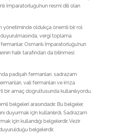
nlı İmparatorluğu’nun resmi dili olan
 yönetiminde oldukça önemli bir rol
a duyurulmasında, vergi toplama
a, fermanlar, Osmanlı İmparatorluğu’nun
arının halk tarafından da bilinmesi
asında padişah fermanları, sadrazam
fermanları, vali fermanları ve imza
lirli bir amaç doğrultusunda kullanılıyordu.
i belgeleri arasındadır. Bu belgeler,
rını duyurmak için kullanılırdı. Sadrazam
ak için kullandığı belgelerdir. Vezir
k duyurulduğu belgelerdir.