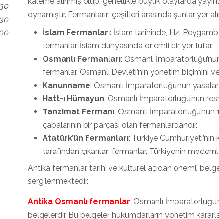
kaleme alınmış olup, genellikle büyük olaylarda yayınl
.30
oynamıştır. Fermanların çeşitleri arasında şunlar yer alır
.30
.00
İslam Fermanları
: İslam tarihinde, Hz. Peygambe
fermanlar, İslam dünyasında önemli bir yer tutar.
Osmanlı Fermanları
: Osmanlı İmparatorluğu’nun
fermanlar, Osmanlı Devleti’nin yönetim biçimini ve 
Kanunname
: Osmanlı İmparatorluğu’nun yasaları
Hatt-ı Hümayun
: Osmanlı İmparatorluğu’nun resm
Tanzimat Fermanı
: Osmanlı İmparatorluğu’nun 
çabalarının bir parçası olan fermanlardandır.
Atatürk’ün Fermanları
: Türkiye Cumhuriyeti’ni
tarafından çıkarılan fermanlar, Türkiye’nin modern
Antika fermanlar, tarihi ve kültürel açıdan önemli be
sergilenmektedir.
Antika Osmanlı fermanlar
, Osmanlı İmparatorluğu’
belgelerdir. Bu belgeler, hükümdarların yönetim kararlar