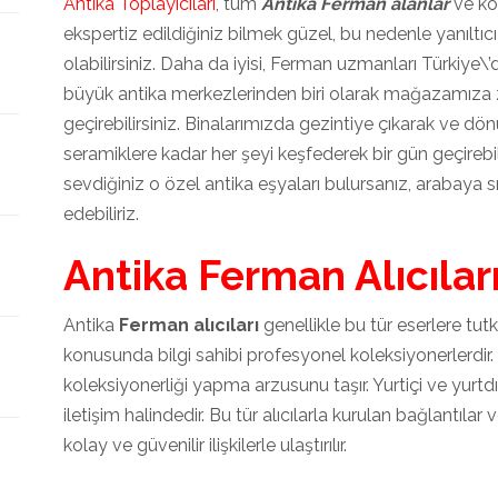
Antika Toplayıcıları
, tüm
Antika Ferman alanlar
ve ko
ekspertiz edildiğiniz bilmek güzel, bu nedenle yanıltı
olabilirsiniz. Daha da iyisi, Ferman uzmanları Türkiye\’
büyük antika merkezlerinden biri olarak mağazamıza z
geçirebilirsiniz. Binalarımızda gezintiye çıkarak ve d
seramiklere kadar her şeyi keşfederek bir gün geçirebili
sevdiğiniz o özel antika eşyaları bulursanız, arabaya
edebiliriz.
Antika Ferman Alıcılar
Antika
Ferman alıcıları
genellikle bu tür eserlere t
konusunda bilgi sahibi profesyonel koleksiyonerlerdir.
koleksiyonerliği yapma arzusunu taşır. Yurtiçi ve yurtdı
iletişim halindedir. Bu tür alıcılarla kurulan bağlantılar 
kolay ve güvenilir ilişkilerle ulaştırılır.