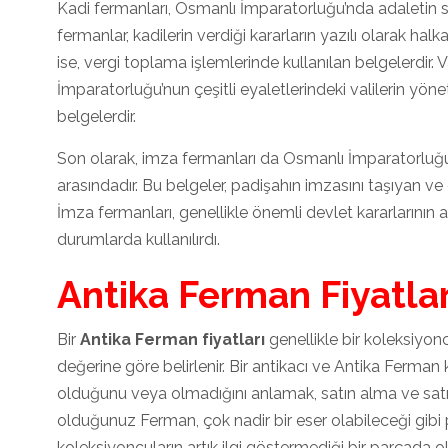
Kadi fermanları, Osmanlı İmparatorluğu’nda adaletin sa
fermanlar, kadilerin verdiği kararların yazılı olarak ha
ise, vergi toplama işlemlerinde kullanılan belgelerdir. V
İmparatorluğu’nun çeşitli eyaletlerindeki valilerin yöne
belgelerdir.
Son olarak, imza fermanları da Osmanlı İmparatorluğu
arasındadır. Bu belgeler, padişahın imzasını taşıyan ve ç
İmza fermanları, genellikle önemli devlet kararlarının a
durumlarda kullanılırdı.
Antika Ferman Fiyatlar
Bir
Antika Ferman fiyatları
genellikle bir koleksiyo
değerine göre belirlenir. Bir antikacı ve Antika Ferman
olduğunu veya olmadığını anlamak, satın alma ve satış 
olduğunuz Ferman, çok nadir bir eser olabileceği gibi
koleksiyoncuların artık ilgi göstermediği bir parçada o