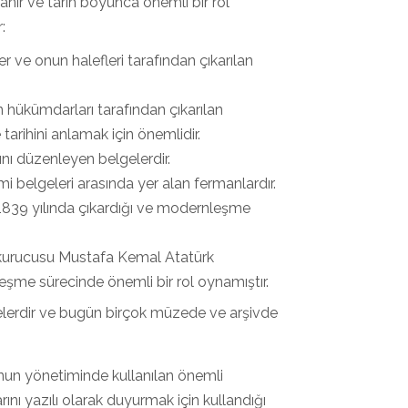
anır ve tarih boyunca önemli bir rol
:
r ve onun halefleri tarafından çıkarılan
 hükümdarları tarafından çıkarılan
tarihini anlamak için önemlidir.
nı düzenleyen belgelerdir.
i belgeleri arasında yer alan fermanlardır.
1839 yılında çıkardığı ve modernleşme
n kurucusu Mustafa Kemal Atatürk
leşme sürecinde önemli bir rol oynamıştır.
lgelerdir ve bugün birçok müzede ve arşivde
nun yönetiminde kullanılan önemli
ını yazılı olarak duyurmak için kullandığı