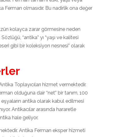
ka Ferman olmasıdır. Bu nadirlik ona değer
ünüzün kolayca zarar görmesine neden
Sözlüğü, “antika” yı “yaşı ve kalitesi
eri gibi bir koleksiyon nesnesi” olarak
rler
tika Toplayıcıları hizmet vermektedir.
erman olduğuna dair “net” bir tanım, 100
i eşyaların antika olarak kabul edilmesi
nıyor. Antikacılar arasında hararetle
ntika hale geliyor.
ektedir. Antika Ferman eksper hizmeti