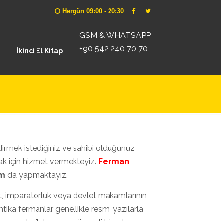
Hergün 09:00 - 20:30
GSM & WHATSAPP
+90 542 240 70 70
İkinci El Kitap
ndirmek istediğiniz ve sahibi olduğunuz
ak için hizmet vermekteyiz.
Ferman
ım
da yapmaktayız.
iyet, imparatorluk veya devlet makamlarının
 Antika fermanlar genellikle resmi yazılarla