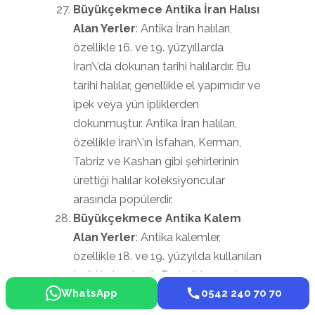
Büyükçekmece Antika İran Halısı
Alan Yerler
: Antika İran halıları,
özellikle 16. ve 19. yüzyıllarda
İran\’da dokunan tarihi halılardır. Bu
tarihi halılar, genellikle el yapımıdır ve
ipek veya yün ipliklerden
dokunmuştur. Antika İran halıları,
özellikle İran\’ın İsfahan, Kerman,
Tabriz ve Kashan gibi şehirlerinin
ürettiği halılar koleksiyoncular
arasında popülerdir.
Büyükçekmece Antika Kalem
Alan Yerler
: Antika kalemler,
özellikle 18. ve 19. yüzyılda kullanılan
tarihi kalemlerdir. Bu tarihi parçalar,
WhatsApp
0542 240 70 70
genellikle bakır, altın veya gümüş
kaplama ile süslenmiştir. Antika