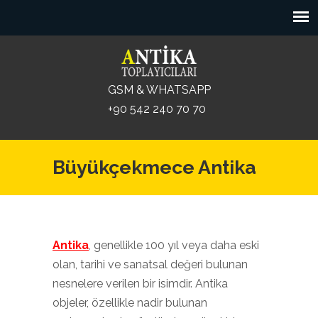
GSM & WHATSAPP
+90 542 240 70 70
Büyükçekmece Antika
Antika
, genellikle 100 yıl veya daha eski
olan, tarihi ve sanatsal değeri bulunan
nesnelere verilen bir isimdir. Antika
objeler, özellikle nadir bulunan