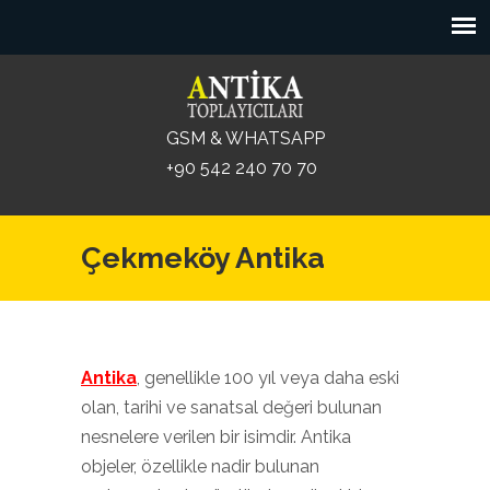
GSM & WHATSAPP
+90 542 240 70 70
Çekmeköy Antika
Antika
, genellikle 100 yıl veya daha eski
olan, tarihi ve sanatsal değeri bulunan
nesnelere verilen bir isimdir. Antika
objeler, özellikle nadir bulunan