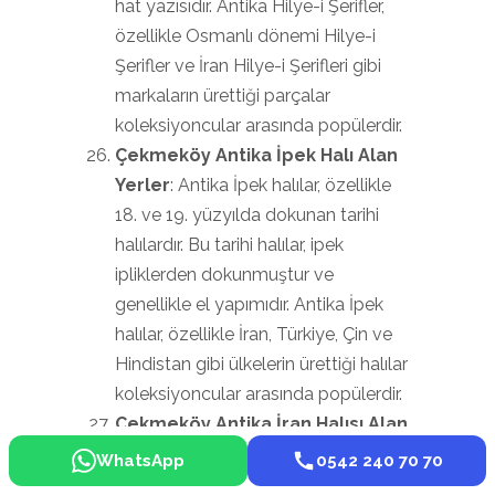
hat yazısıdır. Antika Hilye-i Şerifler,
özellikle Osmanlı dönemi Hilye-i
Şerifler ve İran Hilye-i Şerifleri gibi
markaların ürettiği parçalar
koleksiyoncular arasında popülerdir.
Çekmeköy Antika İpek Halı Alan
Yerler
: Antika İpek halılar, özellikle
18. ve 19. yüzyılda dokunan tarihi
halılardır. Bu tarihi halılar, ipek
ipliklerden dokunmuştur ve
genellikle el yapımıdır. Antika İpek
halılar, özellikle İran, Türkiye, Çin ve
Hindistan gibi ülkelerin ürettiği halılar
koleksiyoncular arasında popülerdir.
Çekmeköy Antika İran Halısı Alan
Yerler
: Antika İran halıları, özellikle
WhatsApp
0542 240 70 70
16. ve 19. yüzyıllarda İran\’da