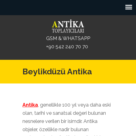
GSM & WHATSAPP
+90 542 240 70 70
Beylikdüzü Antika
Antika
, genellikle 100 yıl veya daha eski
olan, tarihi ve sanatsal değeri bulunan
nesnelere verilen bir isimdir. Antika
objeler, özellikle nadir bulunan