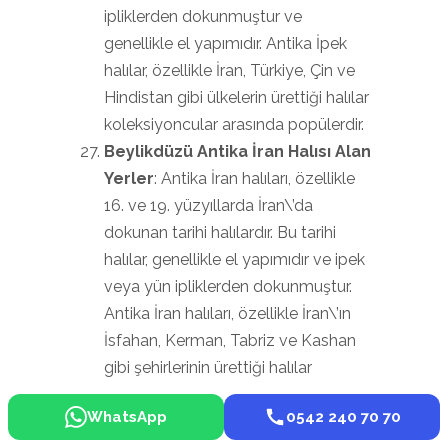
ipliklerden dokunmuştur ve
genellikle el yapımıdır. Antika İpek
halılar, özellikle İran, Türkiye, Çin ve
Hindistan gibi ülkelerin ürettiği halılar
koleksiyoncular arasında popülerdir.
Beylikdüzü Antika İran Halısı Alan
Yerler
: Antika İran halıları, özellikle
16. ve 19. yüzyıllarda İran\’da
dokunan tarihi halılardır. Bu tarihi
halılar, genellikle el yapımıdır ve ipek
veya yün ipliklerden dokunmuştur.
Antika İran halıları, özellikle İran\’ın
İsfahan, Kerman, Tabriz ve Kashan
gibi şehirlerinin ürettiği halılar
koleksiyoncular arasında popülerdir.
WhatsApp
0542 240 70 70
Beylikdüzü Antika Kalem Alan