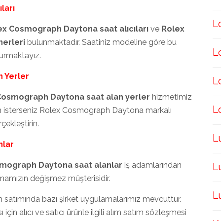
ları
L
ex Cosmograph Daytona saat alıcıları
ve
Rolex
erleri
bulunmaktadır. Saatiniz modeline göre bu
L
durmaktayız.
 Yerler
L
Cosmograph Daytona saat alan yerler
hizmetimiz
L
ım isterseniz Rolex Cosmograph Daytona markalı
çekleştirin.
L
nlar
mograph Daytona saat alanlar
iş adamlarından
L
irmamızın değişmez müşterisidir.
L
satımında bazı şirket uygulamalarımız mevcuttur.
çin alıcı ve satıcı ürünle ilgili alım satım sözleşmesi