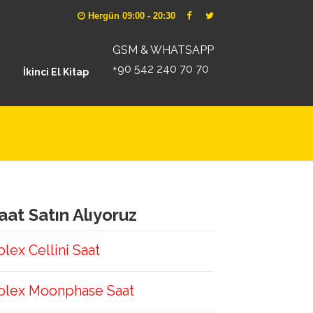
Hergün 09:00 - 20:30
GSM & WHATSAPP
+90 542 240 70 70
İkinci El Kitap
aat Satın Alıyoruz
olex Cellini Saat
olex Moonphase Saat