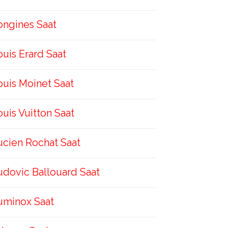
ongines Saat
ouis Erard Saat
ouis Moinet Saat
ouis Vuitton Saat
ucien Rochat Saat
udovic Ballouard Saat
uminox Saat