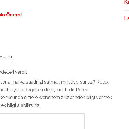
K
nin Önemi
L
vcutur.
elleri vardır.
ona marka saatinizi satmak mı istiyorsunuz? Rolex
cel piyasa değerleri değişmektedir. Rolex
 konusunda sizlere websitemiz üzerinden bilgi vermek
 bilgi alabilirsiniz.