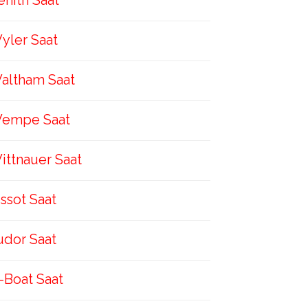
enith Saat
yler Saat
altham Saat
empe Saat
ittnauer Saat
issot Saat
udor Saat
-Boat Saat