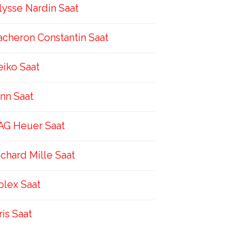
lysse Nardin Saat
acheron Constantin Saat
eiko Saat
inn Saat
AG Heuer Saat
ichard Mille Saat
olex Saat
ris Saat