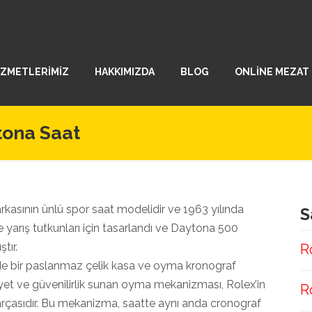
İZMETLERİMİZ
HAKKIMIZDA
BLOG
ONLİNE MEZAT
ona Saat
rkasının ünlü spor saat modelidir ve 1963 yılında
S
e yarış tutkunları için tasarlandı ve Daytona 500
tır.
R
 bir paslanmaz çelik kasa ve oyma kronograf
iyet ve güvenilirlik sunan oyma mekanizması, Rolex’in
R
rçasıdır. Bu mekanizma, saatte aynı anda cronograf