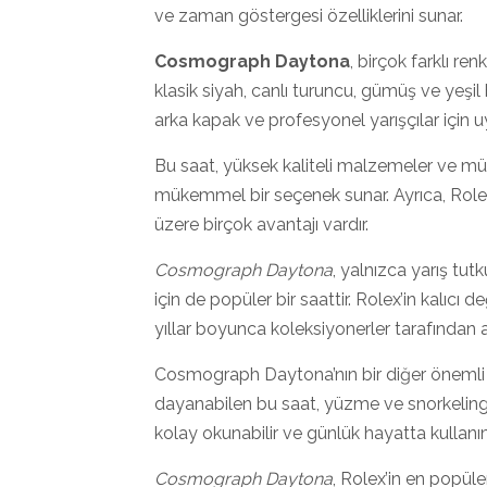
ve zaman göstergesi özelliklerini sunar.
Cosmograph Daytona
, birçok farklı re
klasik siyah, canlı turuncu, gümüş ve yeşil b
arka kapak ve profesyonel yarışçılar için uyg
Bu saat, yüksek kaliteli malzemeler ve mükem
mükemmel bir seçenek sunar. Ayrıca, Rolex’i
üzere birçok avantajı vardır.
Cosmograph Daytona
, yalnızca yarış tut
için de popüler bir saattir. Rolex’in kalıcı d
yıllar boyunca koleksiyonerler tarafından a
Cosmograph Daytona’nın bir diğer önemli öz
dayanabilen bu saat, yüzme ve snorkeling gib
kolay okunabilir ve günlük hayatta kullanım
Cosmograph Daytona
, Rolex’in en popüle