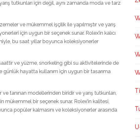
Z
ca yarış tutkunları için değil, aynı zamanda moda ve tarz
W
lzemeler ve mükemmel işçilik ile yapılmıştır ve yarış
onerleri için uygun bir seçenek sunar. Rolex’in kalıcı
W
eniyle, bu saat yıllar boyunca koleksiyonerler
W
attir ve yüzme, snorkeling gibi su aktivitelerinde de
r ve günlük hayatta kullanım için uygun bir tasarıma
W
T
e tanınan modellerinden biridir ve yarış tutkunları,
çin mükemmel bir seçenek sunar. Rolex’in kalitesi,
T
 boyunca popüler kalmasını ve koleksiyonerler arasında
U