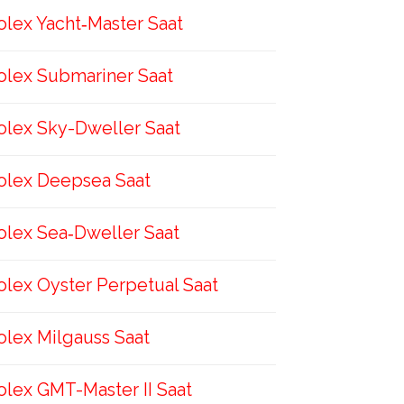
olex Yacht‑Master Saat
olex Submariner Saat
olex Sky-Dweller Saat
olex Deepsea Saat
olex Sea‑Dweller Saat
olex Oyster Perpetual Saat
olex Milgauss Saat
olex GMT-Master II Saat