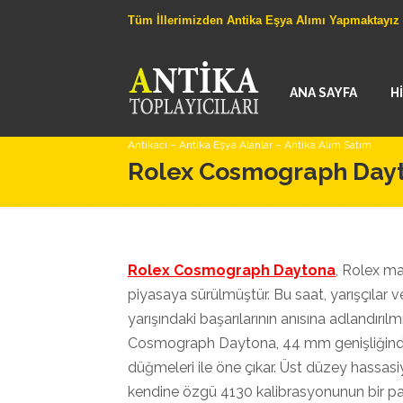
Tüm İllerimizden Antika Eşya Alımı Yapmaktayız
ANA SAYFA
H
Antikacı – Antika Eşya Alanlar – Antika Alım Satım
Rolex Cosmograph Dayt
Rolex Cosmograph Daytona
, Rolex ma
piyasaya sürülmüştür. Bu saat, yarışçılar v
yarışındaki başarılarının anısına adlandırılmış
Cosmograph Daytona, 44 mm genişliğinde
düğmeleri ile öne çıkar. Üst düzey hassas
kendine özgü 4130 kalibrasyonunun bir pa