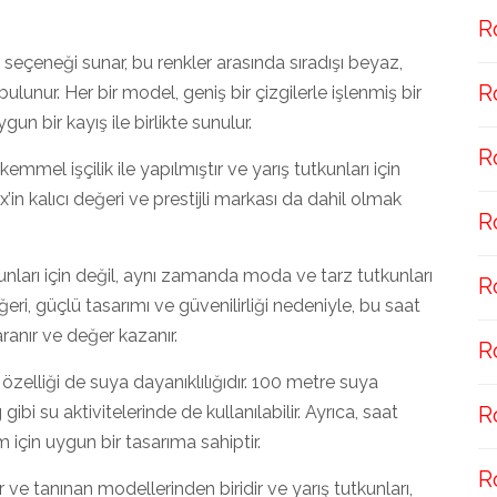
R
nk seçeneği sunar, bu renkler arasında sıradışı beyaz,
R
ulunur. Her bir model, geniş bir çizgilerle işlenmiş bir
un bir kayış ile birlikte sunulur.
R
mel işçilik ile yapılmıştır ve yarış tutkunları için
n kalıcı değeri ve prestijli markası da dahil olmak
R
kunları için değil, aynı zamanda moda ve tarz tutkunları
R
eğeri, güçlü tasarımı ve güvenilirliği nedeniyle, bu saat
ranır ve değer kazanır.
R
elliği de suya dayanıklılığıdır. 100 metre suya
i su aktivitelerinde de kullanılabilir. Ayrıca, saat
R
 için uygun bir tasarıma sahiptir.
R
r ve tanınan modellerinden biridir ve yarış tutkunları,