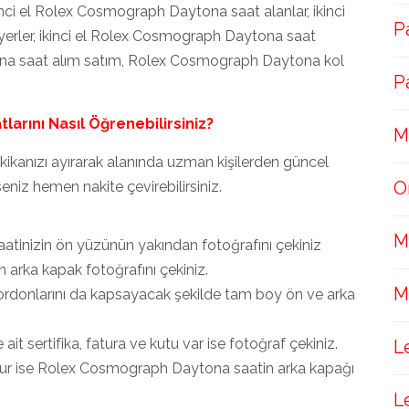
ci el Rolex Cosmograph Daytona saat alanlar, ikinci
P
erler, ikinci el Rolex Cosmograph Daytona saat
ytona saat alım satım, Rolex Cosmograph Daytona kol
P
arını Nasıl Öğrenebilirsiniz?
M
ikanızı ayırarak alanında uzman kişilerden güncel
O
seniz hemen nakite çevirebilirsiniz.
M
inizin ön yüzünün yakından fotoğrafını çekiniz
arka kapak fotoğrafını çekiniz.
M
donlarını da kapsayacak şekilde tam boy ön ve arka
 sertifika, fatura ve kutu var ise fotoğraf çekiniz.
L
e oluşur ise Rolex Cosmograph Daytona saatin arka kapağı
L