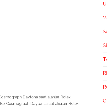
U
V
S
S
T
R
R
osmograph Daytona saat alanlar, Rolex
O
lex Cosmograph Daytona saat alıcıları, Rolex