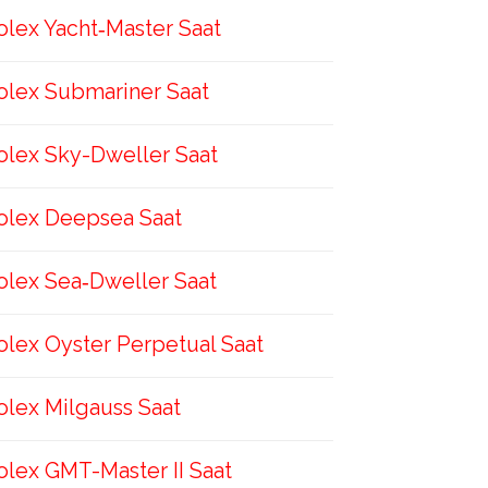
olex Yacht‑Master Saat
olex Submariner Saat
olex Sky-Dweller Saat
olex Deepsea Saat
olex Sea‑Dweller Saat
olex Oyster Perpetual Saat
olex Milgauss Saat
olex GMT-Master II Saat