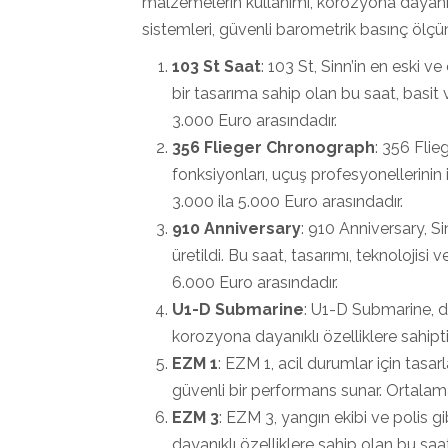
malzemelerin kullanımı, korozyona dayanık
sistemleri, güvenli barometrik basınç ölçümü
103 St Saat
: 103 St, Sinn’in en eski ve
bir tasarıma sahip olan bu saat, basit 
3.000 Euro arasındadır.
356 Flieger Chronograph
: 356 Flie
fonksiyonları, uçuş profesyonellerinin i
3.000 ila 5.000 Euro arasındadır.
910 Anniversary
: 910 Anniversary, Si
üretildi. Bu saat, tasarımı, teknolojisi v
6.000 Euro arasındadır.
U1-D Submarine
: U1-D Submarine, de
korozyona dayanıklı özelliklere sahipti
EZM 1
: EZM 1, acil durumlar için tasar
güvenli bir performans sunar. Ortalama 
EZM 3
: EZM 3, yangın ekibi ve polis gib
dayanıklı özelliklere sahip olan bu saat, 