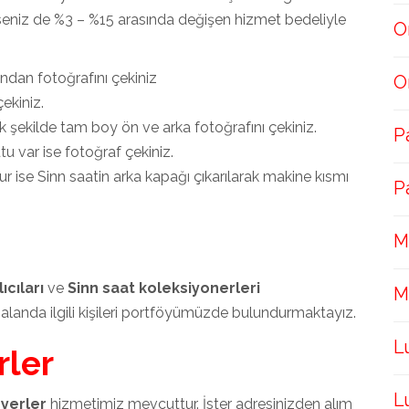
erseniz de %3 – %15 arasında değişen hizmet bedeliyle
O
ndan fotoğrafını çekiniz
O
ekiniz.
 şekilde tam boy ön ve arka fotoğrafını çekiniz.
P
utu var ise fotoğraf çekiniz.
oluşur ise Sinn saatin arka kapağı çıkarılarak makine kısmı
P
M
ıcıları
ve
Sinn saat koleksiyonerleri
M
alanda ilgili kişileri portföyümüzde bulundurmaktayız.
L
rler
L
 yerler
hizmetimiz mevcuttur. İster adresinizden alım