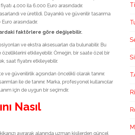
T
 fiyatı 4.000 ila 6.000 Euro arasındadır.
tasarlandı ve üretildi. Dayanıklı ve güvenilir tasarıma
T
0 Euro arasındadır.
rdaki faktörlere göre değişebilir.
S
opsiyonları ve ekstra aksesuarları da bulunabilir. Bu
özelliklerini etkileyebilir. Örneğin, bir saate özel bir
S
 saat fiyatını etkileyebilir.
te ve güvenilirlik açısından öncelikli olarak tanınır.
T
sarımları ile de tanınır. Marka, profesyonel kullanıcılar
llanım için de uygun bir seçimdir.
R
ını Nasıl
R
M
ikanızı ayırarak alanında uzman kişilerden güncel