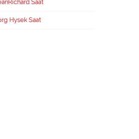
eanRichard Saat
org Hysek Saat