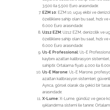
3.500 ila 5.500 Euro arasındadır.
EZM 10
: EZM 10, uçuş ekibi ve denizcil
özelliklere sahip olan bu saat, hızlı ve e
6.000 Euro arasındadır.
U212 EZM
: U212 EZM, denizcilik ve uçu
özelliklere sahip olan bu saat, hızlı ve e
6.000 Euro arasındadır.
U1-E Professional
: U1-E Professiona
kaybını azaltan kalibrasyon sistemleri
sahiptir. Ortalama fiyatı 4.000 ila 6.00
U1-E Marone
: U1-E Marone, profesyon
azaltan kalibrasyon sistemleri, güvenli
Ayrıca, görsel olarak da çekici bir tas
arasındadır.
X-Lume
: X-Lume, gündüz ve gece koşu
ışıklandırma sistemi ile tanınır. Ortalam