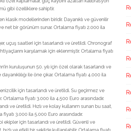
lı özel kaplamalar, güç kaybını azaltan kalibrasyon
R
 gibi özelliklere sahiptir.
 en klasik modellerinden biridir. Dayanıklı ve güvenilir
R
ve net bir görünüm sunar. Ortalama fiyatı 2.000 ila
R
ger, uçuş saatleri için tasarlandı ve üretildi. Chronograf
htiyaçlarını karşılamak için eklenmiştir. Ortalama fiyatı
R
nn’in kuruluşunun 50. yılı için özel olarak tasarlandı ve
e dayanıklılığı ile öne çıkar. Ortalama fiyatı 4.000 ila
R
nizcilik için tasarlandı ve üretildi. Su geçirmez ve
R
r. Ortalama fiyatı 3.000 ila 4.500 Euro arasındadır.
landı ve üretildi. Hızlı ve kolay kullanım sunan bu saat,
R
fiyatı 3.000 ila 5.000 Euro arasındadır.
i ekipler için tasarlandı ve üretildi. Güvenli ve
R
hızlı ve etkili bir şekilde kullanılabilir. Ortalama fiyatı