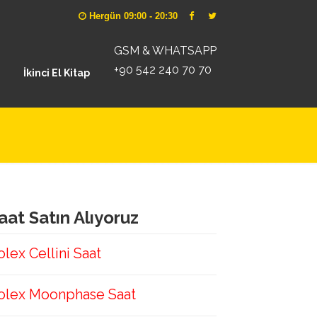
Hergün 09:00 - 20:30
GSM & WHATSAPP
+90 542 240 70 70
İkinci El Kitap
aat Satın Alıyoruz
olex Cellini Saat
olex Moonphase Saat