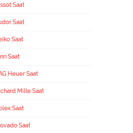
issot Saat
udor Saat
eiko Saat
inn Saat
AG Heuer Saat
ichard Mille Saat
olex Saat
ovado Saat