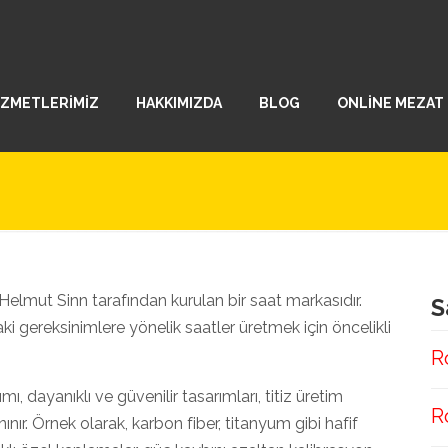
İZMETLERİMİZ
HAKKIMIZDA
BLOG
ONLİNE MEZAT
Helmut Sinn tarafından kurulan bir saat markasıdır.
S
aki gereksinimlere yönelik saatler üretmek için öncelikli
R
mı, dayanıklı ve güvenilir tasarımları, titiz üretim
R
anınır. Örnek olarak, karbon fiber, titanyum gibi hafif