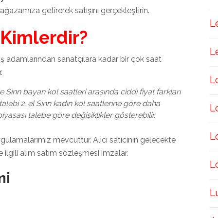
ağazamıza getirerek satışını gerçekleştirin.
L
 Kimlerdir?
L
iş adamlarından sanatçılara kadar bir çok saat
.
L
le Sinn bayan kol saatleri arasında ciddi fiyat farkları
n talebi 2. el Sinn kadın kol saatlerine göre daha
L
 piyasası talebe göre değişiklikler gösterebilir.
L
ygulamalarımız mevcuttur. Alıcı satıcının gelecekte
 ilgili alım satım sözleşmesi imzalar.
L
mi
L