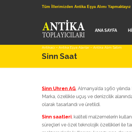
Tüm İllerimizden Antika Eşya Alımı Yapmaktayız
ANA SAYFA
H
Antikacı – Antika Eşya Alanlar – Antika Alım Satım
Sinn Saat
Sinn Uhren AG
, Almanya’da 1960 yılında 
Marka, özellikle uçuş ve denizcilik alanınd
olarak tasarlandı ve üretildi.
Sinn saatleri
, kaliteli malzemelerin kullanı
süreçleri ve özel teknolojik özellikleri ile t