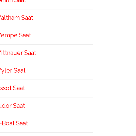
enith Saat
altham Saat
empe Saat
ittnauer Saat
yler Saat
issot Saat
udor Saat
-Boat Saat