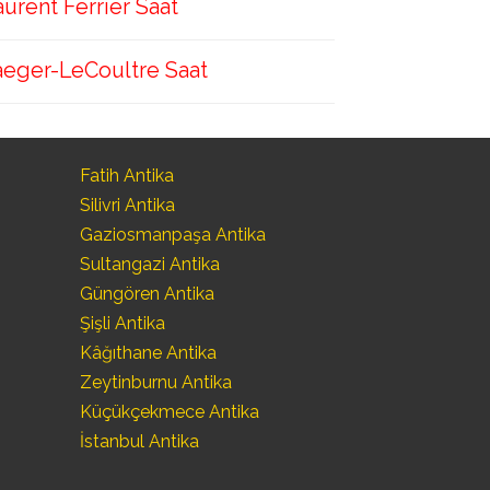
aurent Ferrier Saat
aeger-LeCoultre Saat
Fatih Antika
Silivri Antika
Gaziosmanpaşa Antika
Sultangazi Antika
Güngören Antika
Şişli Antika
Kâğıthane Antika
Zeytinburnu Antika
Küçükçekmece Antika
İstanbul Antika