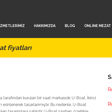
İZMETLERİMİZ
HAKKIMIZDA
BLOG
ONLİNE MEZAT
t fiyatları
S
R
a tarafından kurulan bir saat markasıdır. U-Boat, İkinci
R
n esinlenerek tasarlanmıştır. Bu nedenle, U-Boat
en tasarımlara sahiptir. U-Boat saatleri, özellikle