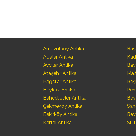
Arnavutköy Antika
Başa
Adalar Antika
Kad
Avcılar Antika
Bay
Ataşehir Antika
Mal
Bağcılar Antika
Beşi
Beykoz Antika
Pen
Bahçelievler Antika
Bey
Çekmeköy Antika
San
Bakırköy Antika
Bey
Kartal Antika
Sult