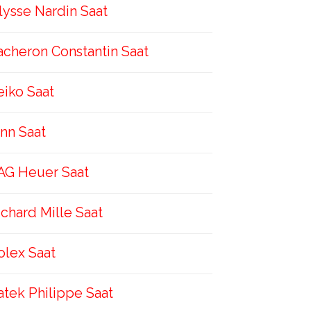
lysse Nardin Saat
acheron Constantin Saat
eiko Saat
inn Saat
AG Heuer Saat
ichard Mille Saat
olex Saat
atek Philippe Saat