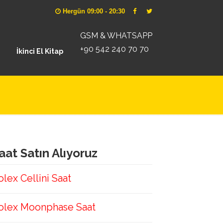
Hergün 09:00 - 20:30
GSM & WHATSAPP
+90 542 240 70 70
İkinci El Kitap
aat Satın Alıyoruz
olex Cellini Saat
olex Moonphase Saat