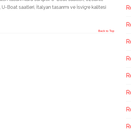
R
a, U-Boat saatleri, İtalyan tasarımı ve İsviçre kalitesi
R
Back to Top
R
R
R
R
R
R