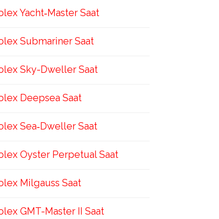
olex Yacht‑Master Saat
olex Submariner Saat
olex Sky-Dweller Saat
olex Deepsea Saat
olex Sea‑Dweller Saat
olex Oyster Perpetual Saat
olex Milgauss Saat
olex GMT-Master II Saat