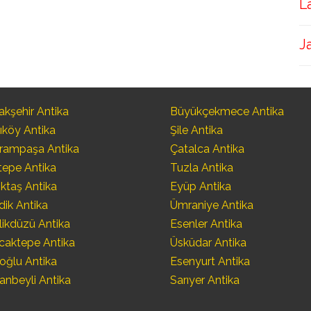
L
J
kşehir Antika
Büyükçekmece Antika
ıköy Antika
Şile Antika
rampaşa Antika
Çatalca Antika
tepe Antika
Tuzla Antika
ktaş Antika
Eyüp Antika
dik Antika
Ümraniye Antika
likdüzü Antika
Esenler Antika
caktepe Antika
Üsküdar Antika
oğlu Antika
Esenyurt Antika
anbeyli Antika
Sarıyer Antika