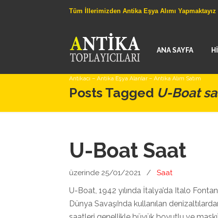
Tüm İllerimizden Antika Eşya Alımı Yapmaktayız
ANA SAYFA
H
Antikacı – Antika Eşya Alanlar – Antika Alım Satım
Posts Tagged
U-Boat saa
U-Boat Saat
üzerinde 25/01/2021
/
Saat
U-Boat, 1942 yılında İtalya’da Italo Fontan
Dünya Savaşı’nda kullanılan denizaltılarda
saatleri genellikle büyük boyutlu ve maskül