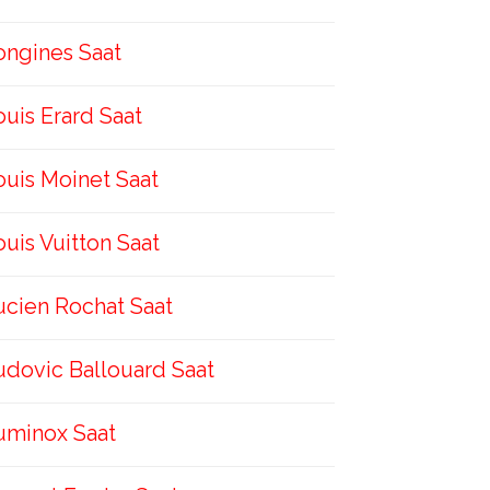
ongines Saat
ouis Erard Saat
ouis Moinet Saat
ouis Vuitton Saat
ucien Rochat Saat
udovic Ballouard Saat
uminox Saat