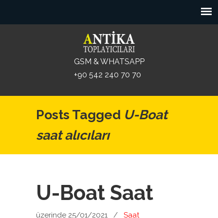
GSM & WHATSAPP
+90 542 240 70 70
Posts Tagged
U-Boat
saat alıcıları
U-Boat Saat
üzerinde 25/01/2021
/
Saat