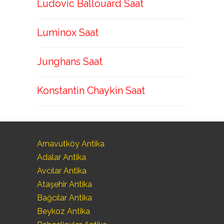
Ludovic Ballouard Saat
Luminox Saat
Junghans Saat
Konstantin Chaykin Saat
Arnavutköy Antika
Adalar Antika
Avcılar Antika
Ataşehir Antika
Bağcılar Antika
Beykoz Antika