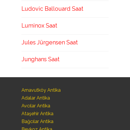
Ludovic Ballouard Saat
Luminox Saat
Jules Jürgensen Saat
Junghans Saat
Arnavutköy Antika
Adalar Antika
Avcılar Antika
Ataşehir Antika
Bağcılar Antika
Beykoz Antika