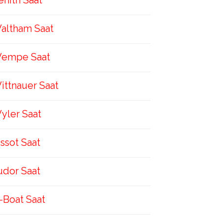
enith Saat
altham Saat
empe Saat
ittnauer Saat
yler Saat
issot Saat
udor Saat
-Boat Saat