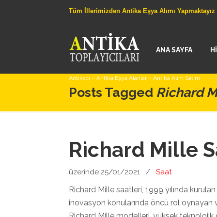
Tüm İllerimizden Antika Eşya Alımı Yapmaktayız
ANA SAYFA
H
Antikacı – Antika Eşya Alanlar – Antika Alım Satım
Posts Tagged
Richard Mi
Richard Mille S
üzerinde 25/01/2021
/
Saat
Richard Mille saatleri, 1999 yılında kurulan
inovasyon konularında öncü rol oynayan ve
Richard Mille modelleri, yüksek teknolojik ö