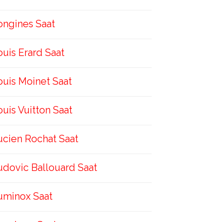
ongines Saat
ouis Erard Saat
ouis Moinet Saat
ouis Vuitton Saat
ucien Rochat Saat
udovic Ballouard Saat
uminox Saat