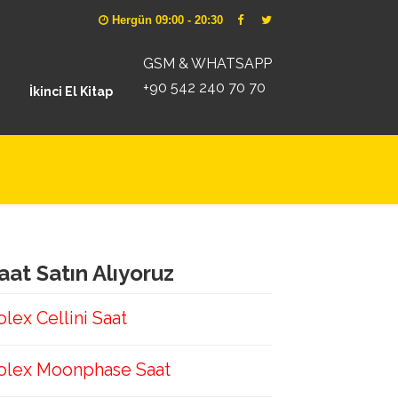
Hergün 09:00 - 20:30
GSM & WHATSAPP
+90 542 240 70 70
İkinci El Kitap
aat Satın Alıyoruz
olex Cellini Saat
olex Moonphase Saat