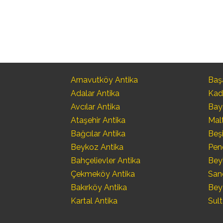
Arnavutköy Antika
Başa
Adalar Antika
Kad
Avcılar Antika
Bay
Ataşehir Antika
Mal
Bağcılar Antika
Beşi
Beykoz Antika
Pen
Bahçelievler Antika
Bey
Çekmeköy Antika
San
Bakırköy Antika
Bey
Kartal Antika
Sult