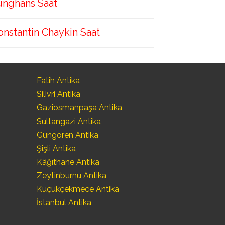
unghans Saat
onstantin Chaykin Saat
Fatih Antika
Silivri Antika
Gaziosmanpaşa Antika
Sultangazi Antika
Güngören Antika
Şişli Antika
Kâğıthane Antika
Zeytinburnu Antika
Küçükçekmece Antika
İstanbul Antika