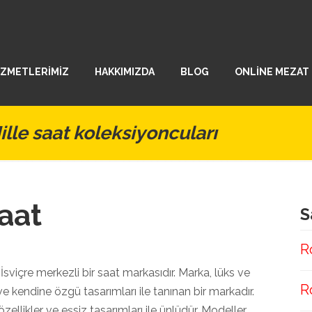
İZMETLERİMİZ
HAKKIMIZDA
BLOG
ONLİNE MEZAT
lle saat koleksiyoncuları
aat
S
R
 İsviçre merkezli bir saat markasıdır. Marka, lüks ve
R
 kendine özgü tasarımları ile tanınan bir markadır.
zellikler ve eşsiz tasarımları ile ünlüdür. Modeller