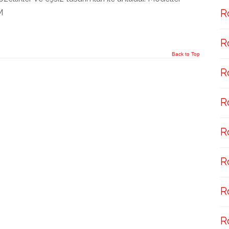
R
M
R
Back to Top
R
R
R
R
R
R