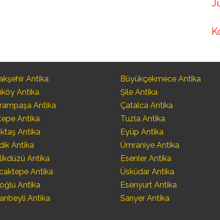
J
K
kşehir Antika
Büyükçekmece Antika
ıköy Antika
Şile Antika
rampaşa Antika
Çatalca Antika
tepe Antika
Tuzla Antika
ktaş Antika
Eyüp Antika
dik Antika
Ümraniye Antika
likdüzü Antika
Esenler Antika
caktepe Antika
Üsküdar Antika
oğlu Antika
Esenyurt Antika
anbeyli Antika
Sarıyer Antika