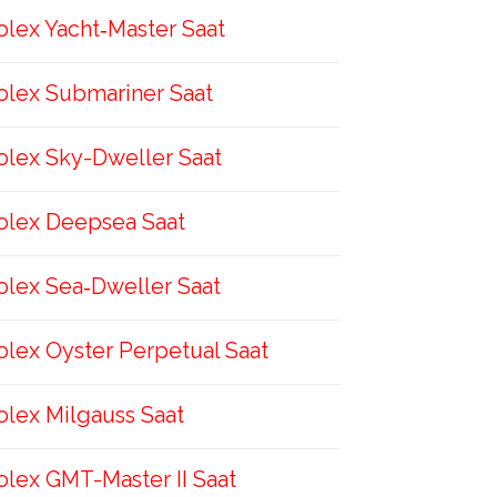
olex Yacht‑Master Saat
olex Submariner Saat
olex Sky-Dweller Saat
olex Deepsea Saat
olex Sea‑Dweller Saat
olex Oyster Perpetual Saat
olex Milgauss Saat
olex GMT-Master II Saat