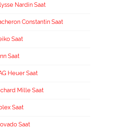
lysse Nardin Saat
acheron Constantin Saat
eiko Saat
inn Saat
AG Heuer Saat
ichard Mille Saat
olex Saat
ovado Saat