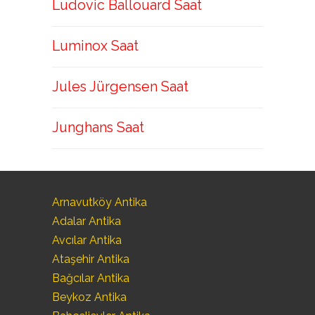
Ludovic Ballouard Saat
Luminox Saat
Jules Jürgensen Saat
Junghans Saat
Arnavutköy Antika
Adalar Antika
Avcılar Antika
Ataşehir Antika
Bağcılar Antika
Beykoz Antika