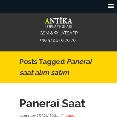
GSM & WHATSAPP
+90 542 240 70 70
Posts Tagged
Panerai
saat alım satım
Panerai Saat
üzerinde 25/01/2021
/
Saat