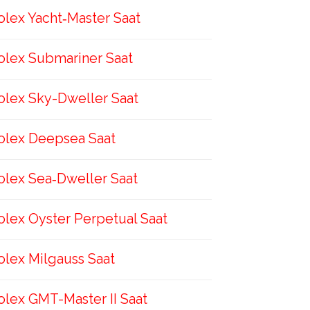
olex Yacht‑Master Saat
olex Submariner Saat
olex Sky-Dweller Saat
olex Deepsea Saat
olex Sea‑Dweller Saat
olex Oyster Perpetual Saat
olex Milgauss Saat
olex GMT-Master II Saat