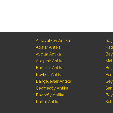
Arnavutköy Antika
Başa
Adalar Antika
Kad
Avcılar Antika
Bay
Ataşehir Antika
Mal
Bağcılar Antika
Beşi
Beykoz Antika
Pen
Bahçelievler Antika
Bey
Çekmeköy Antika
San
Bakırköy Antika
Bey
Kartal Antika
Sult