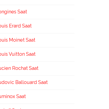
ongines Saat
ouis Erard Saat
ouis Moinet Saat
ouis Vuitton Saat
ucien Rochat Saat
udovic Ballouard Saat
uminox Saat