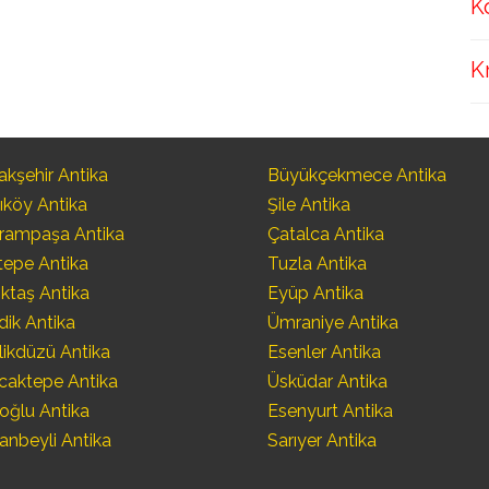
K
K
kşehir Antika
Büyükçekmece Antika
ıköy Antika
Şile Antika
rampaşa Antika
Çatalca Antika
tepe Antika
Tuzla Antika
ktaş Antika
Eyüp Antika
dik Antika
Ümraniye Antika
likdüzü Antika
Esenler Antika
caktepe Antika
Üsküdar Antika
oğlu Antika
Esenyurt Antika
anbeyli Antika
Sarıyer Antika