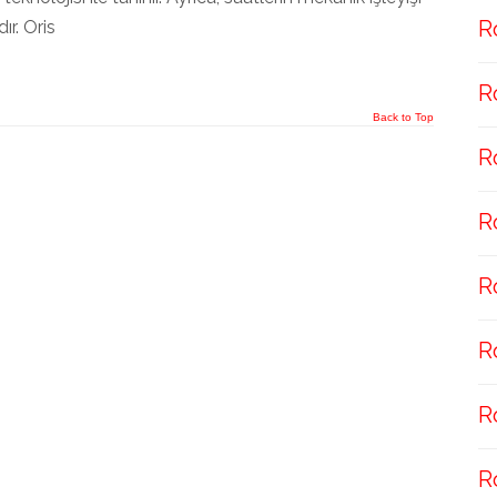
R
ır. Oris
R
Back to Top
R
R
R
R
R
R