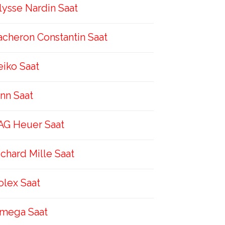
lysse Nardin Saat
acheron Constantin Saat
eiko Saat
inn Saat
AG Heuer Saat
ichard Mille Saat
olex Saat
mega Saat