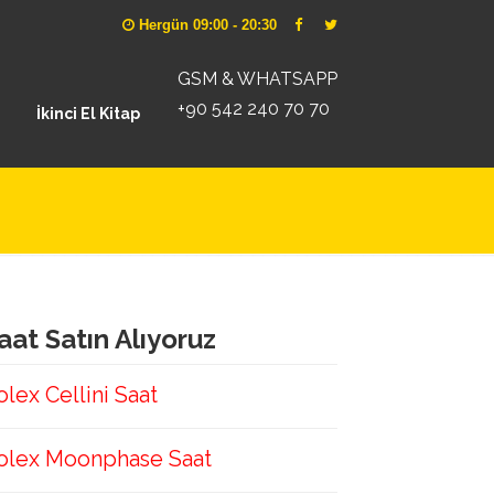
Hergün 09:00 - 20:30
GSM & WHATSAPP
+90 542 240 70 70
İkinci El Kitap
aat Satın Alıyoruz
olex Cellini Saat
olex Moonphase Saat