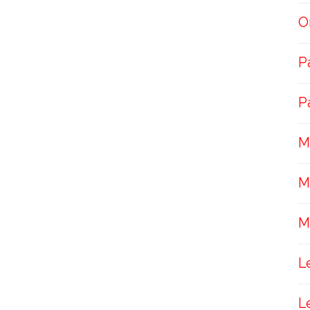
O
P
P
M
M
M
L
L