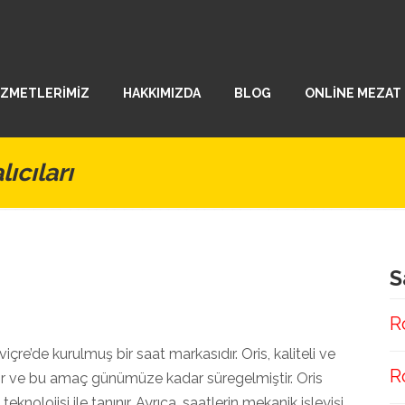
İZMETLERİMİZ
HAKKIMIZDA
BLOG
ONLİNE MEZAT
lıcıları
S
R
içre’de kurulmuş bir saat markasıdır. Oris, kaliteli ve
R
ır ve bu amaç günümüze kadar süregelmiştir. Oris
eknolojisi ile tanınır. Ayrıca, saatlerin mekanik işleyişi