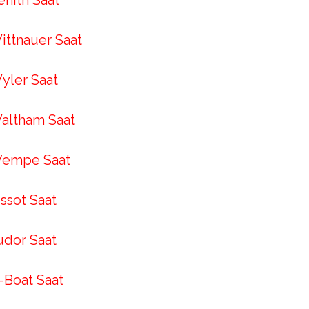
enith Saat
ittnauer Saat
yler Saat
altham Saat
empe Saat
issot Saat
udor Saat
-Boat Saat