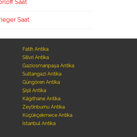
orloff Saat
rieger Saat
Fatih Antika
Silivri Antika
Gaziosmanpaşa Antika
Sultangazi Antika
Güngören Antika
Şişli Antika
Kâğıthane Antika
Zeytinburnu Antika
Küçükçekmece Antika
İstanbul Antika