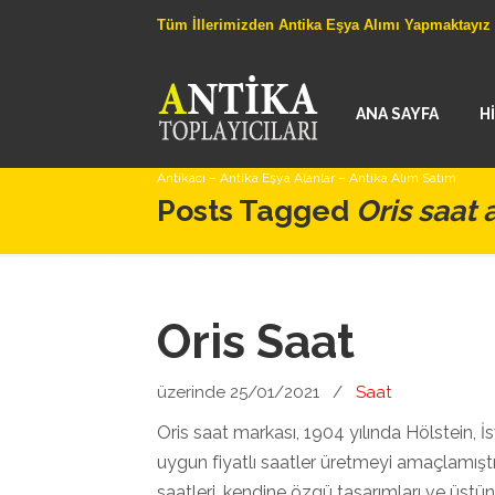
Tüm İllerimizden Antika Eşya Alımı Yapmaktayız
ANA SAYFA
H
Antikacı – Antika Eşya Alanlar – Antika Alım Satım
Posts Tagged
Oris saat a
Oris Saat
üzerinde 25/01/2021
/
Saat
Oris saat markası, 1904 yılında Hölstein, İsv
uygun fiyatlı saatler üretmeyi amaçlamışt
saatleri, kendine özgü tasarımları ve üstün t