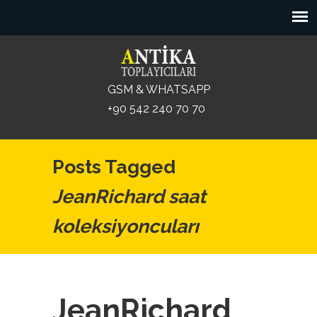
GSM & WHATSAPP
+90 542 240 70 70
Posts Tagged
JeanRichard saat
koleksiyoncuları
JeanRichard