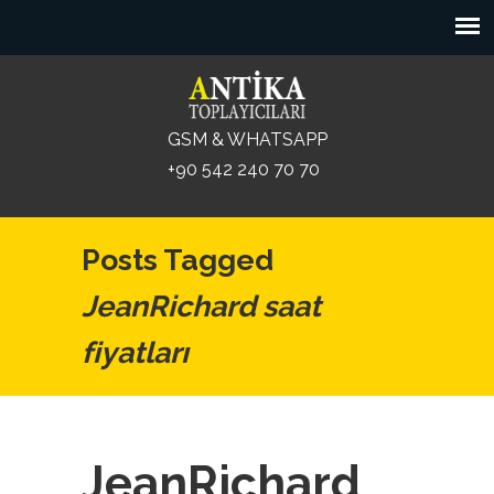
GSM & WHATSAPP
+90 542 240 70 70
Posts Tagged
JeanRichard saat
fiyatları
JeanRichard