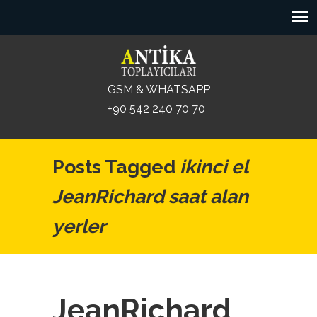
GSM & WHATSAPP
+90 542 240 70 70
Posts Tagged
ikinci el
JeanRichard saat alan
yerler
JeanRichard