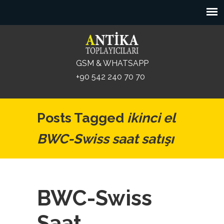
GSM & WHATSAPP
+90 542 240 70 70
Posts Tagged
ikinci el
BWC-Swiss saat satışı
BWC-Swiss
Saat