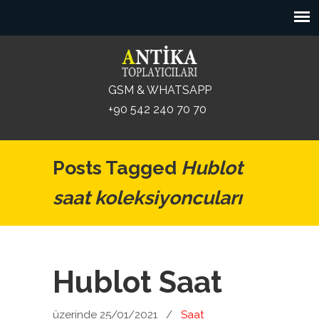
GSM & WHATSAPP
+90 542 240 70 70
Posts Tagged
Hublot
saat koleksiyoncuları
Hublot Saat
üzerinde 25/01/2021
/
Saat