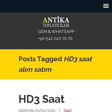
GSM & WHATSAPP
+90 542 240 70 70
Posts Tagged
HD3 saat
alım satım
HD3 Saat
üzerinde 25/01/2021
/
Saat