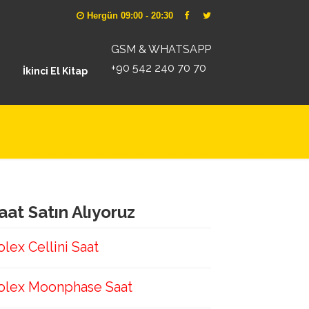
Hergün 09:00 - 20:30
GSM & WHATSAPP
+90 542 240 70 70
İkinci El Kitap
aat Satın Alıyoruz
olex Cellini Saat
olex Moonphase Saat