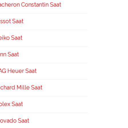
acheron Constantin Saat
issot Saat
eiko Saat
inn Saat
AG Heuer Saat
ichard Mille Saat
olex Saat
ovado Saat