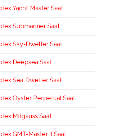
olex Yacht‑Master Saat
olex Submariner Saat
olex Sky-Dweller Saat
olex Deepsea Saat
olex Sea‑Dweller Saat
olex Oyster Perpetual Saat
olex Milgauss Saat
olex GMT-Master II Saat