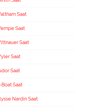
enith Saat
altham Saat
empe Saat
ittnauer Saat
yler Saat
udor Saat
-Boat Saat
lysse Nardin Saat