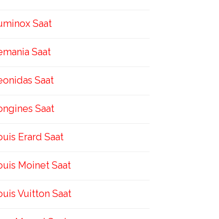
uminox Saat
emania Saat
eonidas Saat
ongines Saat
ouis Erard Saat
ouis Moinet Saat
ouis Vuitton Saat