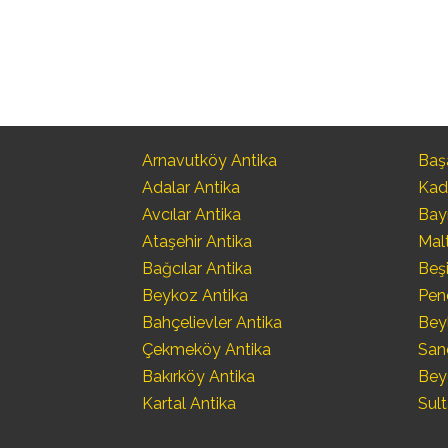
Arnavutköy Antika
Başa
Adalar Antika
Kad
Avcılar Antika
Bay
Ataşehir Antika
Mal
Bağcılar Antika
Beşi
Beykoz Antika
Pen
Bahçelievler Antika
Bey
Çekmeköy Antika
San
Bakırköy Antika
Bey
Kartal Antika
Sult