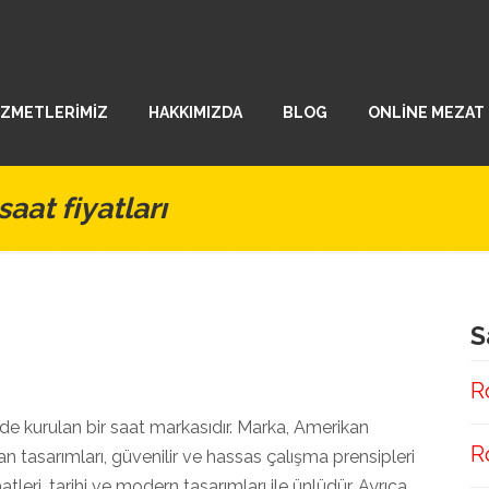
İZMETLERİMİZ
HAKKIMIZDA
BLOG
ONLİNE MEZAT
aat fiyatları
S
R
de kurulan bir saat markasıdır. Marka, Amerikan
R
tan tasarımları, güvenilir ve hassas çalışma prensipleri
atleri, tarihi ve modern tasarımları ile ünlüdür. Ayrıca,