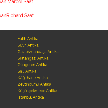
ean Marcel Saat
eanRichard Saat
Fatih Antika
Silivri Antika
Gaziosmanpaşa Antika
Sultangazi Antika
Güngören Antika
Şişli Antika
Kâğıthane Antika
Zeytinburnu Antika
Küçükçekmece Antika
İstanbul Antika