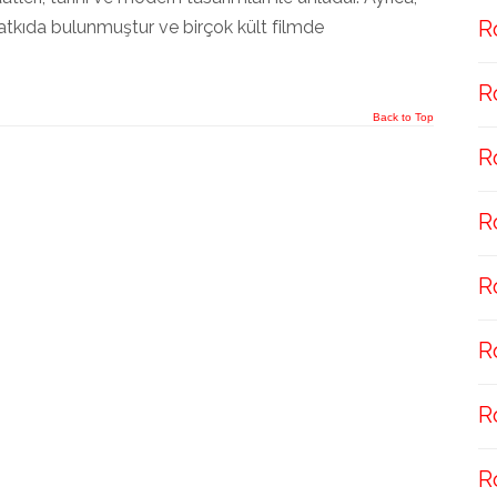
R
atkıda bulunmuştur ve birçok kült filmde
R
Back to Top
R
R
R
R
R
R