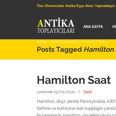
Tüm İllerimizden Antika Eşya Alımı Yapmaktayız
ANA SAYFA
H
Antikacı – Antika Eşya Alanlar – Antika Alım Satım
Posts Tagged
Hamilton s
Hamilton Saat
üzerinde 25/01/2021
/
Saat
Hamilton, 1892 yılında Pennsylvania, ABD’
tarihine ve kültürüne olan bağlılığını yansı
ile tanınmıştır. Hamilton, öncelikle pilota sa