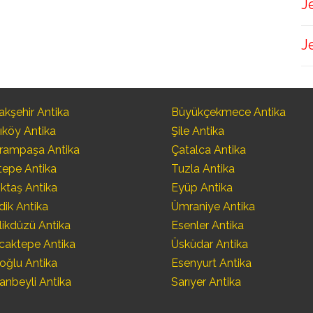
J
J
kşehir Antika
Büyükçekmece Antika
ıköy Antika
Şile Antika
rampaşa Antika
Çatalca Antika
tepe Antika
Tuzla Antika
ktaş Antika
Eyüp Antika
dik Antika
Ümraniye Antika
likdüzü Antika
Esenler Antika
caktepe Antika
Üsküdar Antika
oğlu Antika
Esenyurt Antika
anbeyli Antika
Sarıyer Antika