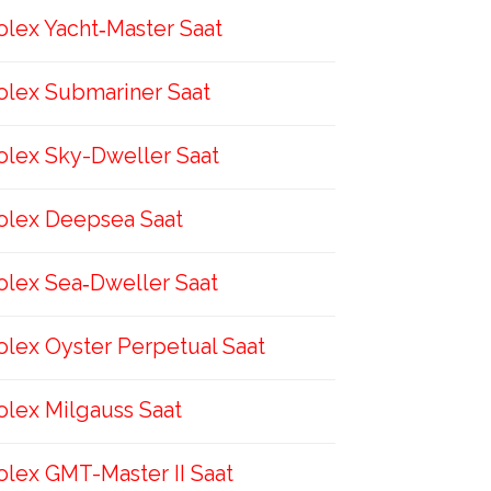
olex Yacht‑Master Saat
olex Submariner Saat
olex Sky-Dweller Saat
olex Deepsea Saat
olex Sea‑Dweller Saat
olex Oyster Perpetual Saat
olex Milgauss Saat
olex GMT-Master II Saat