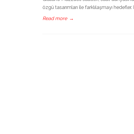
özgü tasarımları ile farklılaşmayı hedefler. M
Read more
→