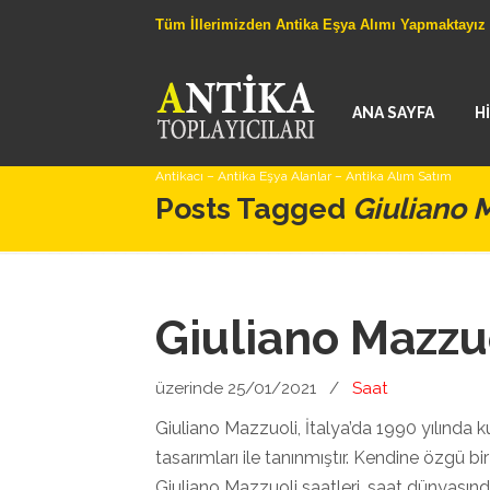
Tüm İllerimizden Antika Eşya Alımı Yapmaktayız
ANA SAYFA
H
Antikacı – Antika Eşya Alanlar – Antika Alım Satım
Posts Tagged
Giuliano M
Giuliano Mazzu
üzerinde 25/01/2021
/
Saat
Giuliano Mazzuoli, İtalya’da 1990 yılında k
tasarımları ile tanınmıştır. Kendine özgü bir
Giuliano Mazzuoli saatleri, saat dünyasın