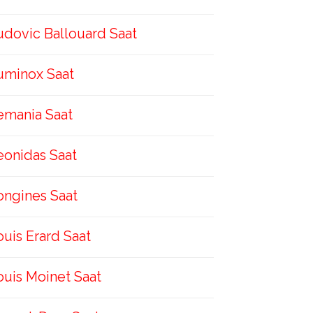
udovic Ballouard Saat
uminox Saat
emania Saat
eonidas Saat
ongines Saat
ouis Erard Saat
ouis Moinet Saat