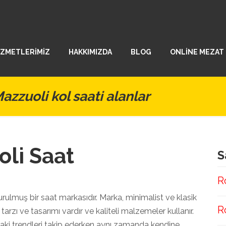
İZMETLERİMİZ
HAKKIMIZDA
BLOG
ONLİNE MEZAT
azzuoli kol saati alanlar
oli Saat
S
R
urulmuş bir saat markasıdır. Marka, minimalist ve klasik
R
 tarzı ve tasarımı vardır ve kaliteli malzemeler kullanır.
daki trendleri takip ederken aynı zamanda kendine