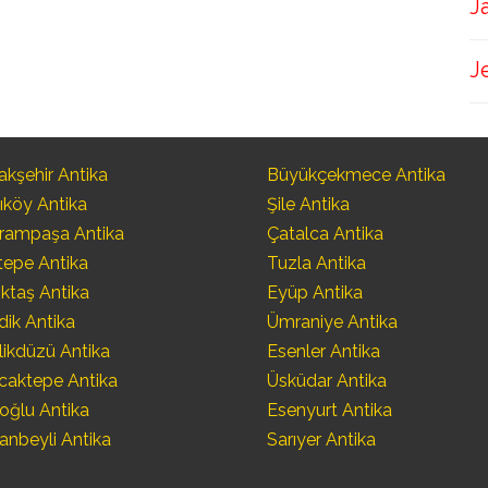
J
J
kşehir Antika
Büyükçekmece Antika
ıköy Antika
Şile Antika
rampaşa Antika
Çatalca Antika
tepe Antika
Tuzla Antika
ktaş Antika
Eyüp Antika
dik Antika
Ümraniye Antika
likdüzü Antika
Esenler Antika
caktepe Antika
Üsküdar Antika
oğlu Antika
Esenyurt Antika
anbeyli Antika
Sarıyer Antika