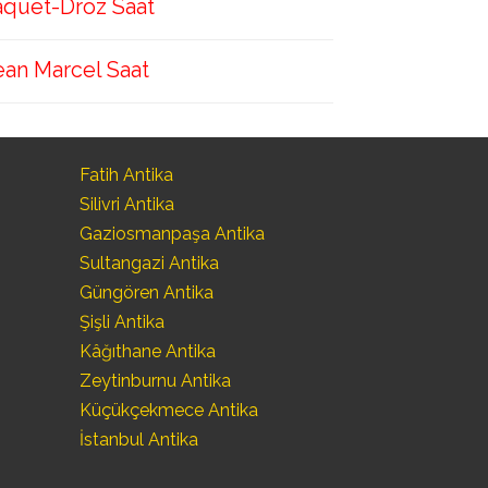
aquet-Droz Saat
ean Marcel Saat
Fatih Antika
Silivri Antika
Gaziosmanpaşa Antika
Sultangazi Antika
Güngören Antika
Şişli Antika
Kâğıthane Antika
Zeytinburnu Antika
Küçükçekmece Antika
İstanbul Antika