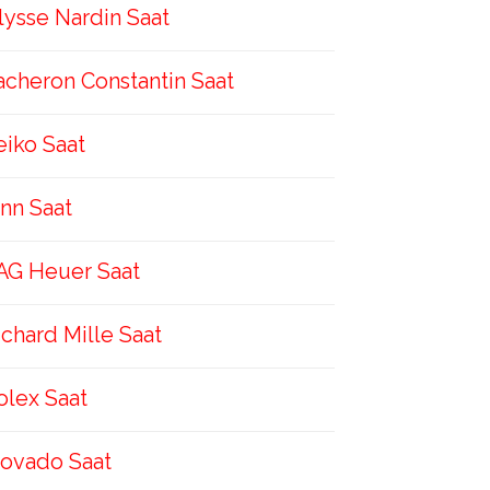
lysse Nardin Saat
acheron Constantin Saat
eiko Saat
inn Saat
AG Heuer Saat
ichard Mille Saat
olex Saat
ovado Saat