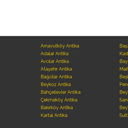
Arnavutköy Antika
Başa
Adalar Antika
Kad
Avcılar Antika
Bay
Ataşehir Antika
Mal
Bağcılar Antika
Beşi
Beykoz Antika
Pen
Bahçelievler Antika
Bey
Çekmeköy Antika
San
Bakırköy Antika
Bey
Kartal Antika
Sult