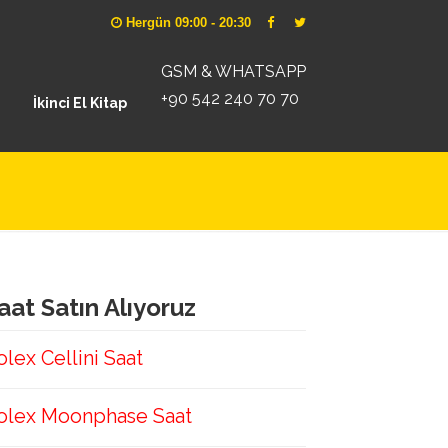
Hergün 09:00 - 20:30
GSM & WHATSAPP
+90 542 240 70 70
İkinci El Kitap
aat Satın Alıyoruz
olex Cellini Saat
olex Moonphase Saat