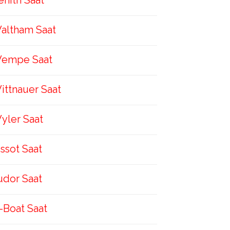
enith Saat
altham Saat
empe Saat
ittnauer Saat
yler Saat
issot Saat
udor Saat
-Boat Saat