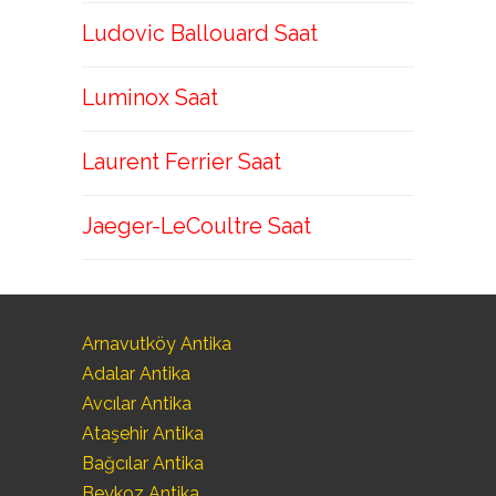
Ludovic Ballouard Saat
Luminox Saat
Laurent Ferrier Saat
Jaeger-LeCoultre Saat
Arnavutköy Antika
Adalar Antika
Avcılar Antika
Ataşehir Antika
Bağcılar Antika
Beykoz Antika