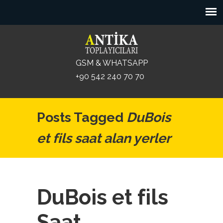
GSM & WHATSAPP
+90 542 240 70 70
Posts Tagged
DuBois
et fils saat alan yerler
DuBois et fils
Saat