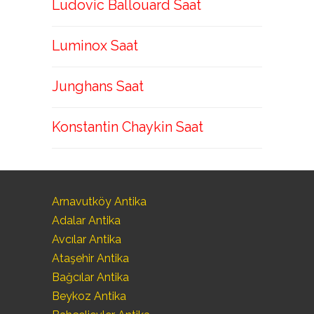
Ludovic Ballouard Saat
Luminox Saat
Junghans Saat
Konstantin Chaykin Saat
Arnavutköy Antika
Adalar Antika
Avcılar Antika
Ataşehir Antika
Bağcılar Antika
Beykoz Antika