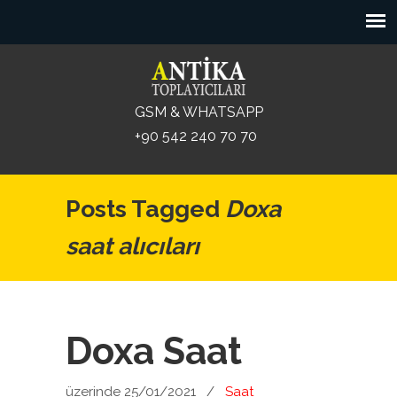
GSM & WHATSAPP
+90 542 240 70 70
Posts Tagged
Doxa
saat alıcıları
Doxa Saat
üzerinde 25/01/2021
/
Saat