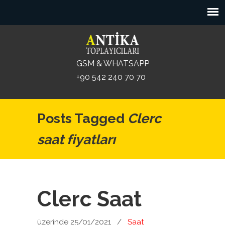
GSM & WHATSAPP
+90 542 240 70 70
Posts Tagged
Clerc
saat fiyatları
Clerc Saat
üzerinde 25/01/2021
/
Saat