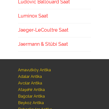
Ludovic Ballouard Saat
Luminox Saat
Jaeger-LeCoultre Saat
Jaermann & Stübi Saat
Arnavutköy Antika
Adalar Antika
Avcılar Antika
Ataşehir Antika
Bağcılar Antika
Beykoz Antika