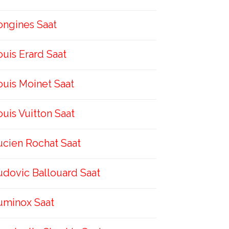
ongines Saat
ouis Erard Saat
ouis Moinet Saat
ouis Vuitton Saat
ucien Rochat Saat
udovic Ballouard Saat
uminox Saat