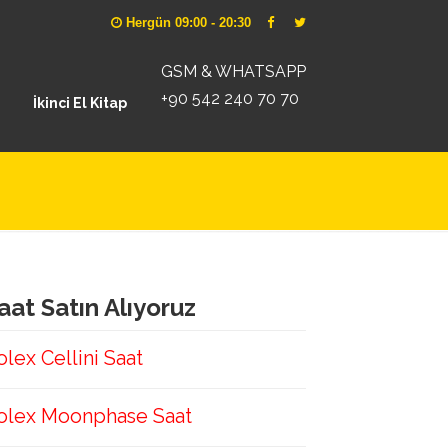
Hergün 09:00 - 20:30
GSM & WHATSAPP
+90 542 240 70 70
İkinci El Kitap
aat Satın Alıyoruz
olex Cellini Saat
olex Moonphase Saat