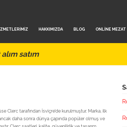
İZMETLERİMİZ
HAKKIMIZDA
BLOG
ONLİNE MEZAT
 alım satım
S
R
se Clerc tarafından İsviçre’de kurulmuştur. Marka, ilk
R
u ancak daha sonra dünya çapında popüler olmuş ve
ştır. Clerc saatleri, kalite, güvenilirlik ve tasarım