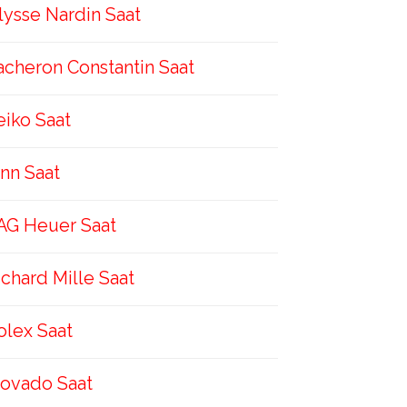
lysse Nardin Saat
acheron Constantin Saat
eiko Saat
inn Saat
AG Heuer Saat
ichard Mille Saat
olex Saat
ovado Saat