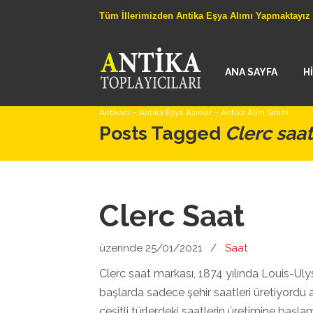
Tüm İllerimizden Antika Eşya Alımı Yapmaktayız
ANA SAYFA
H
Antikacı – Antika Eşya Alanlar – Antika Alım Satım
Posts Tagged
Clerc saat
Clerc Saat
üzerinde 25/01/2021
/
Saat
Clerc saat markası, 1874 yılında Louis-Ulys
başlarda sadece şehir saatleri üretiyord
çeşitli türlerdeki saatlerin üretimine başlamı