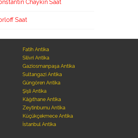
onstantin Chaykin Saat
orloff Saat
Fatih Antika
Silivri Antika
Gaziosmanpaşa Antika
Sultangazi Antika
Güngören Antika
Şişli Antika
Kâğıthane Antika
Zeytinburnu Antika
Küçükçekmece Antika
İstanbul Antika