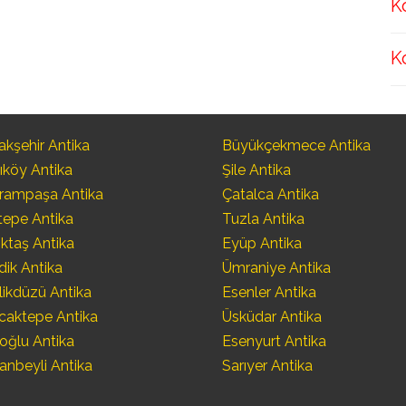
K
K
kşehir Antika
Büyükçekmece Antika
ıköy Antika
Şile Antika
rampaşa Antika
Çatalca Antika
tepe Antika
Tuzla Antika
ktaş Antika
Eyüp Antika
dik Antika
Ümraniye Antika
likdüzü Antika
Esenler Antika
caktepe Antika
Üsküdar Antika
oğlu Antika
Esenyurt Antika
anbeyli Antika
Sarıyer Antika