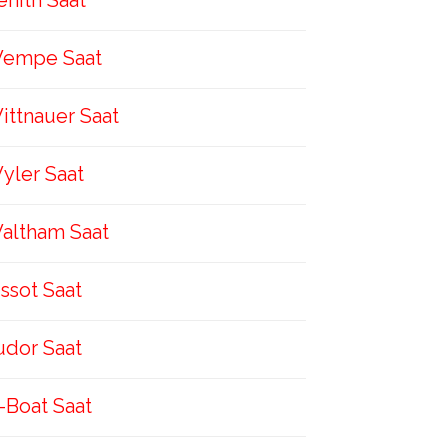
enith Saat
empe Saat
ittnauer Saat
yler Saat
altham Saat
issot Saat
udor Saat
-Boat Saat