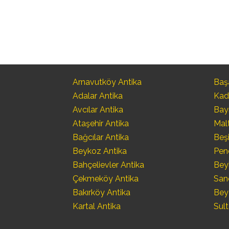
Arnavutköy Antika
Başa
Adalar Antika
Kad
Avcılar Antika
Bay
Ataşehir Antika
Mal
Bağcılar Antika
Beşi
Beykoz Antika
Pen
Bahçelievler Antika
Bey
Çekmeköy Antika
San
Bakırköy Antika
Bey
Kartal Antika
Sult