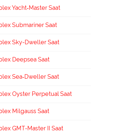
olex Yacht‑Master Saat
olex Submariner Saat
olex Sky-Dweller Saat
olex Deepsea Saat
olex Sea‑Dweller Saat
olex Oyster Perpetual Saat
olex Milgauss Saat
olex GMT-Master II Saat