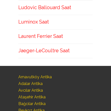
Ludovic Ballouard Saat
Luminox Saat
Laurent Ferrier Saat
Jaeger-LeCoultre Saat
Arnavutköy Antika
Adalar Antika
Avcılar Antika
Ataşehir Antika
Bağcılar Antika
Beykoz Antika