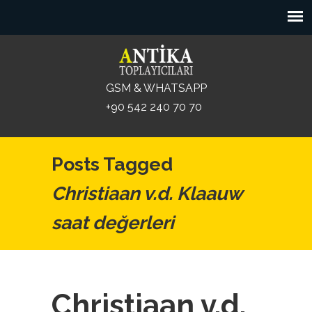
GSM & WHATSAPP
+90 542 240 70 70
Posts Tagged
Christiaan v.d. Klaauw
saat değerleri
Christiaan v.d.