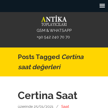
GSM & WHATSAPP
+90 542 240 70 70
Posts Tagged
Certina
saat değerleri
Certina Saat
üzerinde 25/01/2021
/
Saat