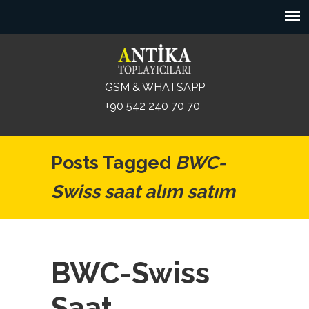
GSM & WHATSAPP
+90 542 240 70 70
Posts Tagged
BWC-
Swiss saat alım satım
BWC-Swiss
Saat