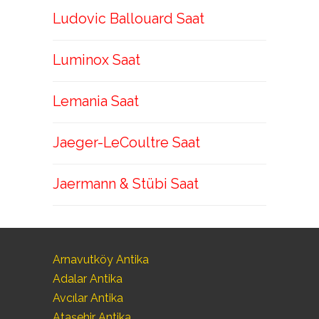
Ludovic Ballouard Saat
Luminox Saat
Lemania Saat
Jaeger-LeCoultre Saat
Jaermann & Stübi Saat
Arnavutköy Antika
Adalar Antika
Avcılar Antika
Ataşehir Antika