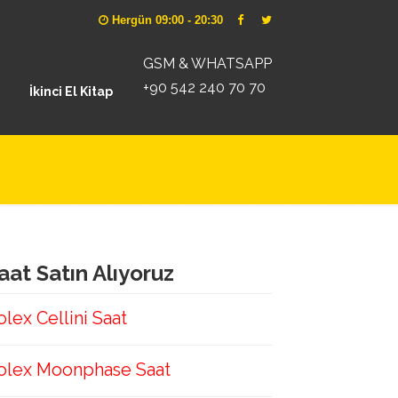
Hergün 09:00 - 20:30
GSM & WHATSAPP
+90 542 240 70 70
İkinci El Kitap
aat Satın Alıyoruz
olex Cellini Saat
olex Moonphase Saat