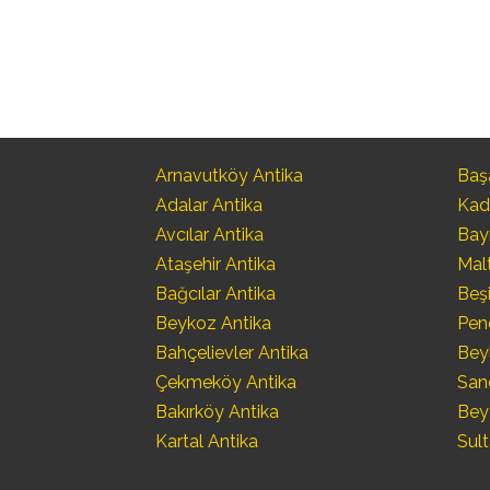
Arnavutköy Antika
Başa
Adalar Antika
Kad
Avcılar Antika
Bay
Ataşehir Antika
Mal
Bağcılar Antika
Beşi
Beykoz Antika
Pen
Bahçelievler Antika
Bey
Çekmeköy Antika
San
Bakırköy Antika
Bey
Kartal Antika
Sult