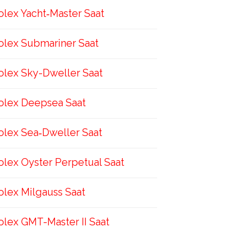
olex Yacht‑Master Saat
olex Submariner Saat
olex Sky-Dweller Saat
olex Deepsea Saat
olex Sea‑Dweller Saat
olex Oyster Perpetual Saat
olex Milgauss Saat
olex GMT-Master II Saat