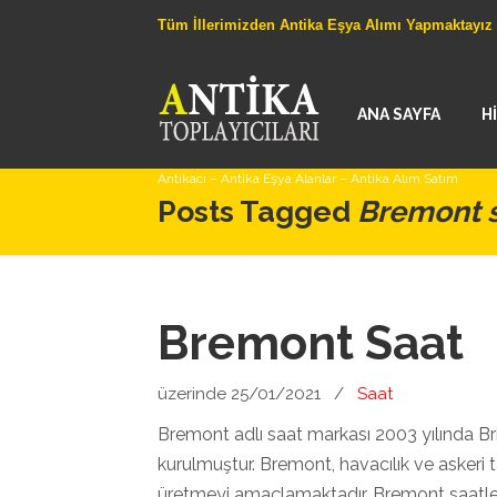
Tüm İllerimizden Antika Eşya Alımı Yapmaktayız
ANA SAYFA
H
Antikacı – Antika Eşya Alanlar – Antika Alım Satım
Posts Tagged
Bremont s
Bremont Saat
üzerinde 25/01/2021
/
Saat
Bremont adlı saat markası 2003 yılında Bri
kurulmuştur. Bremont, havacılık ve askeri tar
üretmeyi amaçlamaktadır. Bremont saatlerin