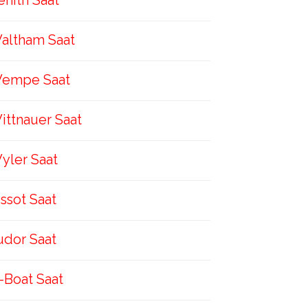
enith Saat
altham Saat
empe Saat
ittnauer Saat
yler Saat
issot Saat
udor Saat
-Boat Saat