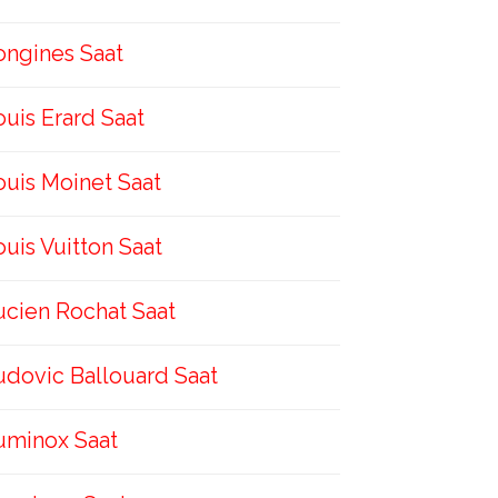
ongines Saat
ouis Erard Saat
ouis Moinet Saat
ouis Vuitton Saat
ucien Rochat Saat
udovic Ballouard Saat
uminox Saat