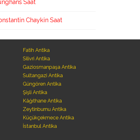
unghans Saat
onstantin Chaykin Saat
Fatih Antika
Silivri Antika
Gaziosmanpaşa Antika
Sultangazi Antika
Güngören Antika
Şişli Antika
Kâğıthane Antika
Zeytinburnu Antika
Küçükçekmece Antika
İstanbul Antika