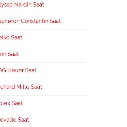
lysse Nardin Saat
acheron Constantin Saat
eiko Saat
inn Saat
AG Heuer Saat
ichard Mille Saat
olex Saat
ovado Saat