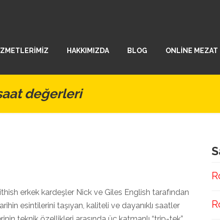
İZMETLERİMİZ
HAKKIMIZDA
BLOG
ONLİNE MEZAT
aat değerleri
S
R
thish erkek kardeşler Nick ve Giles English tarafından
R
ihin esintilerini taşıyan, kaliteli ve dayanıklı saatler
in teknik özellikleri arasında üç katmanlı “trip-tek”