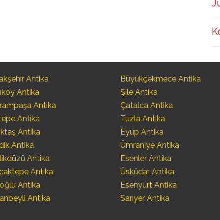
J
K
kşehir Antika
Büyükçekmece Antika
ıköy Antika
Şile Antika
rampaşa Antika
Çatalca Antika
tepe Antika
Tuzla Antika
ktaş Antika
Eyüp Antika
dik Antika
Ümraniye Antika
likdüzü Antika
Esenler Antika
caktepe Antika
Üsküdar Antika
oğlu Antika
Esenyurt Antika
anbeyli Antika
Sarıyer Antika