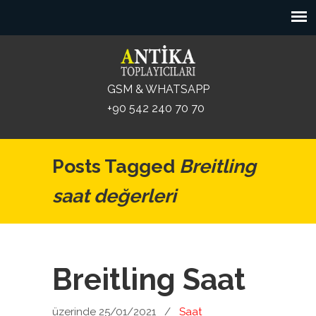
GSM & WHATSAPP
+90 542 240 70 70
Posts Tagged
Breitling
saat değerleri
Breitling Saat
üzerinde 25/01/2021
/
Saat