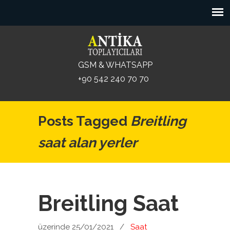
GSM & WHATSAPP
+90 542 240 70 70
Posts Tagged
Breitling
saat alan yerler
Breitling Saat
üzerinde 25/01/2021
/
Saat