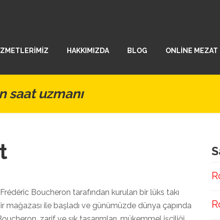
İZMETLERİMİZ
HAKKIMIZDA
BLOG
ONLİNE MEZAT
n saat uzmanı
t
S
R
Frédéric Boucheron tarafından kurulan bir lüks takı
R
i bir mağazası ile başladı ve günümüzde dünya çapında
ucheron, zarif ve şık tasarımları, mükemmel işçiliği