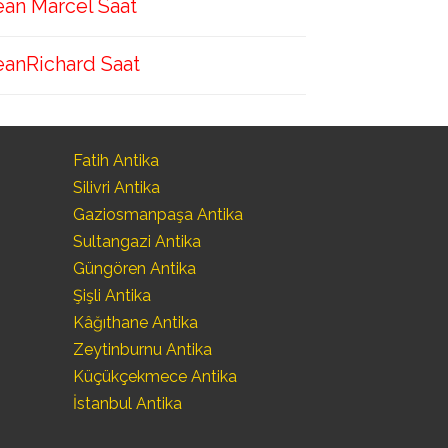
ean Marcel Saat
eanRichard Saat
Fatih Antika
Silivri Antika
Gaziosmanpaşa Antika
Sultangazi Antika
Güngören Antika
Şişli Antika
Kâğıthane Antika
Zeytinburnu Antika
Küçükçekmece Antika
İstanbul Antika