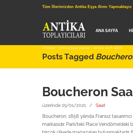
Tüm İllerimizden Antika Eşya Alımı Yapmaktayız
ANA SAYFA
H
Antikacı – Antika Eşya Alanlar – Antika Alım Satım
Posts Tagged
Bouchero
Boucheron Saa
üzerinde 25/01/2021
/
Saat
Boucheron, 1858 yılında Fransız tasarımcı 
markasıdır. Paris’teki Place Vendôme’dek
birçok ülkede mağazaları bulunmaktadır. Bo