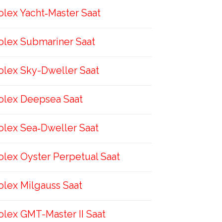
olex Yacht‑Master Saat
olex Submariner Saat
olex Sky-Dweller Saat
olex Deepsea Saat
olex Sea‑Dweller Saat
olex Oyster Perpetual Saat
olex Milgauss Saat
olex GMT-Master II Saat