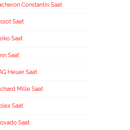
acheron Constantin Saat
issot Saat
eiko Saat
inn Saat
AG Heuer Saat
ichard Mille Saat
olex Saat
ovado Saat