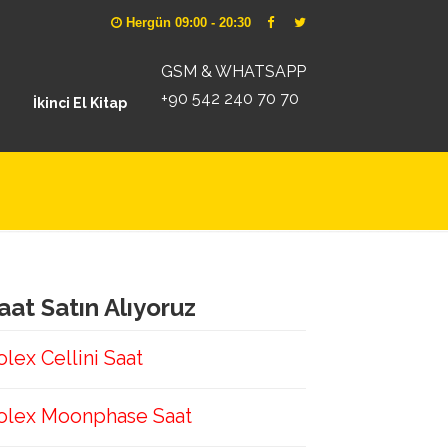
Hergün 09:00 - 20:30
GSM & WHATSAPP
+90 542 240 70 70
İkinci El Kitap
aat Satın Alıyoruz
olex Cellini Saat
olex Moonphase Saat