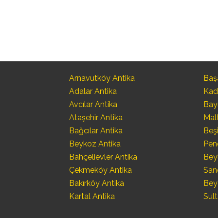
Arnavutköy Antika
Başa
Adalar Antika
Kad
Avcılar Antika
Bay
Ataşehir Antika
Mal
Bağcılar Antika
Beşi
Beykoz Antika
Pen
Bahçelievler Antika
Bey
Çekmeköy Antika
San
Bakırköy Antika
Bey
Kartal Antika
Sult