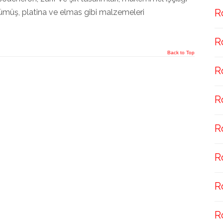
R
, gümüş, platina ve elmas gibi malzemeleri
R
Back to Top
R
R
R
R
R
R