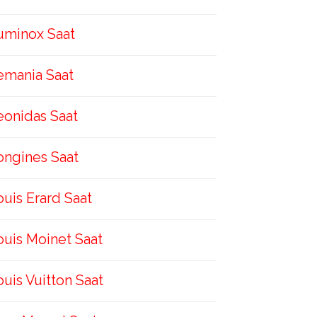
uminox Saat
emania Saat
eonidas Saat
ongines Saat
ouis Erard Saat
ouis Moinet Saat
ouis Vuitton Saat