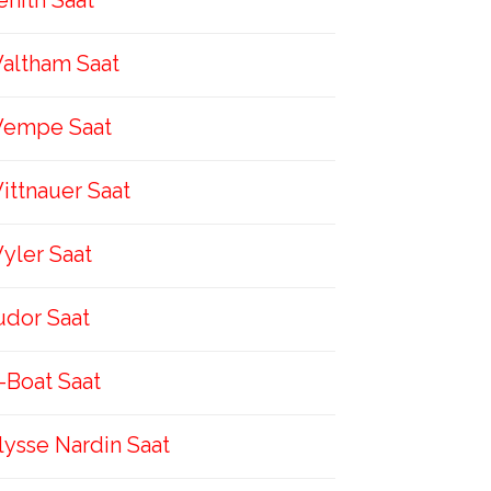
enith Saat
altham Saat
empe Saat
ittnauer Saat
yler Saat
udor Saat
-Boat Saat
lysse Nardin Saat