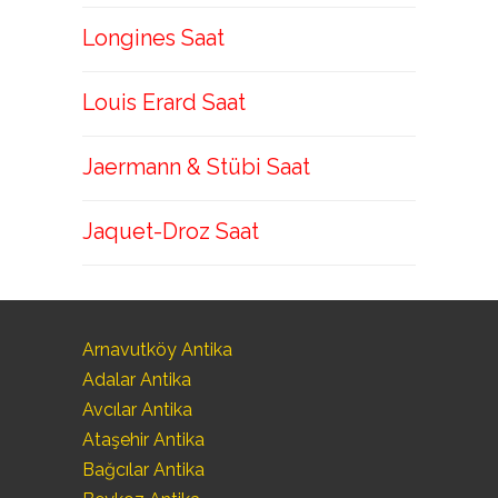
Longines Saat
Louis Erard Saat
Jaermann & Stübi Saat
Jaquet-Droz Saat
Arnavutköy Antika
Adalar Antika
Avcılar Antika
Ataşehir Antika
Bağcılar Antika