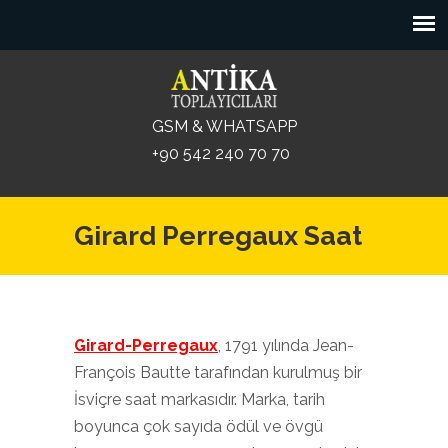
GSM & WHATSAPP
+90 542 240 70 70
Girard Perregaux Saat
Girard-Perregaux
, 1791 yılında Jean-
François Bautte tarafından kurulmuş bir
İsviçre saat markasıdır. Marka, tarih
boyunca çok sayıda ödül ve övgü