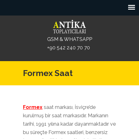
GSM & WHATSAPP
+90 542 240 70 70
Formex Saat
Formex
saat markası, İsviçre’de
kurulmuş bir saat markasıdır. Markanın
tarihi, 1991 yılına kadar dayanmaktadır ve
bu süreçte Formex saatleri, benzersiz