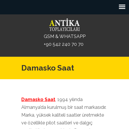
GSM & WHATSAPP
+90 542 240 70 70
Damasko Saat
Damasko Saat
, 1994 yılında
Almanya’da kurulmuş bir saat markasıdır.
Marka, yüksek kaliteli saatler üretmekte
ve özellikle pilot saatleri ve dalgıç