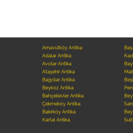
Arnavutköy Antika
Başa
Adalar Antika
Kad
Avcılar Antika
Bay
Ataşehir Antika
Mal
Bağcılar Antika
Beşi
Beykoz Antika
Pen
Bahçelievler Antika
Bey
Çekmeköy Antika
San
Bakırköy Antika
Bey
Kartal Antika
Sult