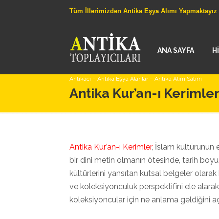
Tüm İllerimizden Antika Eşya Alımı Yapmaktayız
ANA SAYFA
H
Antikacı – Antika Eşya Alanlar – Antika Alım Satım
Antika Kur’an-ı Kerimle
Antika Kur’an-ı Kerimler
, İslam kültürünün e
bir dini metin olmanın ötesinde, tarih boyu
kültürlerini yansıtan kutsal belgeler olarak
ve koleksiyonculuk perspektifini ele alara
koleksiyoncular için ne anlama geldiğini a