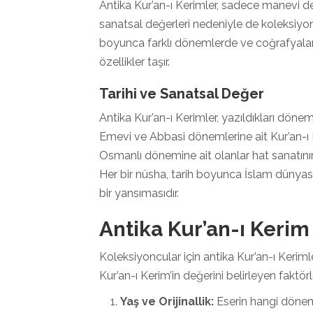
Antika Kur’an-ı Kerimler, sadece manevi de
sanatsal değerleri nedeniyle de koleksiyoncu
boyunca farklı dönemlerde ve coğrafyalard
özellikler taşır.
Tarihi ve Sanatsal Değer
Antika Kur’an-ı Kerimler, yazıldıkları dönemi
Emevi ve Abbasi dönemlerine ait Kur’an-ı Ke
Osmanlı dönemine ait olanlar hat sanatının 
Her bir nüsha, tarih boyunca İslam dünyas
bir yansımasıdır.
Antika Kur’an-ı Kerim
Koleksiyoncular için antika Kur’an-ı Kerimle
Kur’an-ı Kerim’in değerini belirleyen faktörl
Yaş ve Orijinallik:
Eserin hangi döneme