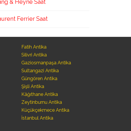
ang & Heyne Saat
aurent Ferrier Saat
Fatih Antika
Silivri Antika
Gaziosmanpaşa Antika
Sultangazi Antika
Güngören Antika
Şişli Antika
Kâğıthane Antika
Zeytinburnu Antika
Küçükçekmece Antika
İstanbul Antika