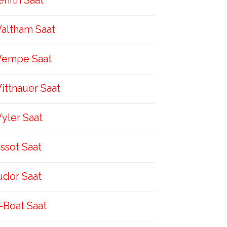
enith Saat
altham Saat
empe Saat
ittnauer Saat
yler Saat
issot Saat
udor Saat
-Boat Saat