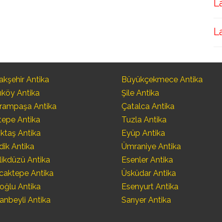
L
L
kşehir Antika
Büyükçekmece Antika
ıköy Antika
Şile Antika
rampaşa Antika
Çatalca Antika
tepe Antika
Tuzla Antika
ktaş Antika
Eyüp Antika
dik Antika
Ümraniye Antika
likdüzü Antika
Esenler Antika
caktepe Antika
Üsküdar Antika
oğlu Antika
Esenyurt Antika
anbeyli Antika
Sarıyer Antika