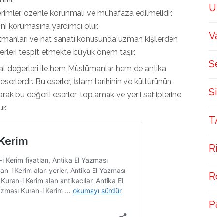
U
erimler, özenle korunmalı ve muhafaza edilmelidir.
ni korumasına yardımcı olur.
V
manları ve hat sanatı konusunda uzman kişilerden
erleri tespit etmekte büyük önem taşır.
S
sal değerleri ile hem Müslümanlar hem de antika
eserlerdir. Bu eserler, İslam tarihinin ve kültürünün
S
larak bu değerli eserleri toplamak ve yeni sahiplerine
r.
T
R
R
P