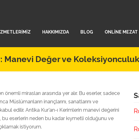
İZMETLERİMİZ
HAKKIMIZDA
BLOG
ONLİNE MEZAT
r: Manevi Değer ve Koleksiyonculuk
n önemli mirasları arasında yer alır. Bu eserler, sadece
S
nca Müslümanların inançlarını, sanatlarını ve
 kabul edilir. Antika Kur’an-ı Kerimlerin manevi değerini
R
k, bu eserlerin neden bu kadar kıymetli olduğunu ve
çıklamak istiyorum.
R