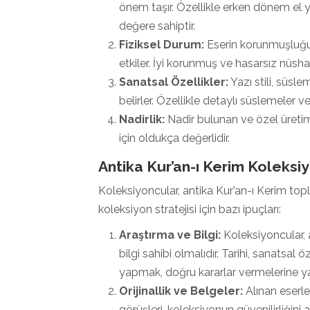
önem taşır. Özellikle erken dönem el 
değere sahiptir.
Fiziksel Durum:
Eserin korunmuşluğu 
etkiler. İyi korunmuş ve hasarsız nüshal
Sanatsal Özellikler:
Yazı stili, süsle
belirler. Özellikle detaylı süslemeler ve
Nadirlik:
Nadir bulunan ve özel üretim
için oldukça değerlidir.
Antika Kur’an-ı Kerim Koleksiy
Koleksiyoncular, antika Kur’an-ı Kerim toplar
koleksiyon stratejisi için bazı ipuçları:
Araştırma ve Bilgi:
Koleksiyoncular, 
bilgi sahibi olmalıdır. Tarihi, sanatsal
yapmak, doğru kararlar vermelerine ya
Orijinallik ve Belgeler:
Alınan eserle
görüşleri, koleksiyonun güvenilirliğini art