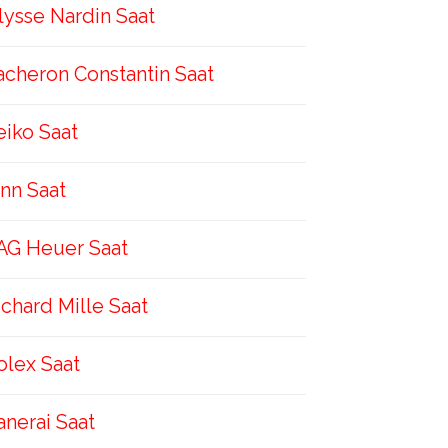
lysse Nardin Saat
acheron Constantin Saat
eiko Saat
inn Saat
AG Heuer Saat
ichard Mille Saat
olex Saat
anerai Saat