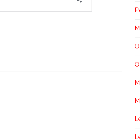
P
M
O
O
M
M
L
L