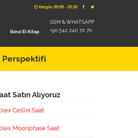
Hergün 09:00 - 20:30
GSM & WHATSAPP
+90 542 240 70 70
İkinci El Kitap
 Perspektifi
aat Satın Alıyoruz
olex Cellini Saat
olex Moonphase Saat