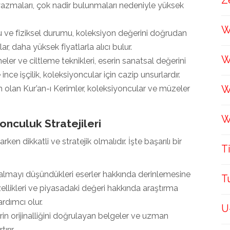
Z
yazmaları, çok nadir bulunmaları nedeniyle yüksek
W
ve fiziksel durumu, koleksiyon değerini doğrudan
ar, daha yüksek fiyatlarla alıcı bulur.
W
meler ve ciltleme teknikleri, eserin sanatsal değerini
 ince işçilik, koleksiyoncular için cazip unsurlardır.
W
 olan Kur’an-ı Kerimler, koleksiyoncular ve müzeler
W
onculuk Stratejileri
ken dikkatli ve stratejik olmalıdır. İşte başarılı bir
T
almayı düşündükleri eserler hakkında derinlemesine
T
 özellikleri ve piyasadaki değeri hakkında araştırma
rdımcı olur.
U
rin orijinalliğini doğrulayan belgeler ve uzman
ırır.