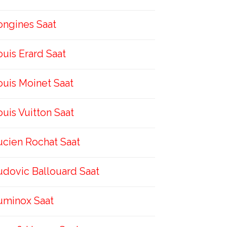
ongines Saat
ouis Erard Saat
ouis Moinet Saat
ouis Vuitton Saat
ucien Rochat Saat
udovic Ballouard Saat
uminox Saat