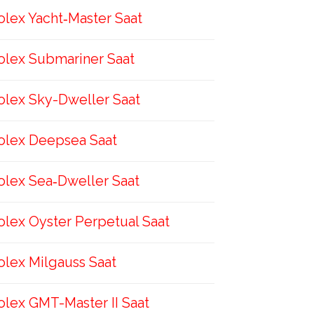
olex Yacht‑Master Saat
olex Submariner Saat
olex Sky-Dweller Saat
olex Deepsea Saat
olex Sea‑Dweller Saat
olex Oyster Perpetual Saat
olex Milgauss Saat
olex GMT-Master II Saat