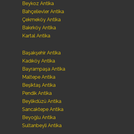
Beykoz Antika
Bahçelievler Antika
Çekmeköy Antika
Bakırköy Antika
Kartal Antika
Başakşehir Antika
Kadıköy Antika
Bayrampaşa Antika
Maltepe Antika
Beşiktaş Antika
Pendik Antika
Beylikdüzü Antika
Sancaktepe Antika
Beyoğlu Antika
Sultanbeyli Antika