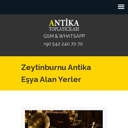
GSM & WHATSAPP
+90 542 240 70 70
Zeytinburnu Antika
Eşya Alan Yerler