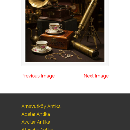
Previous Image
Next Image
Arnavutköy Antika
Adalar Antika
Avcılar Antika
Ataşehir Antika