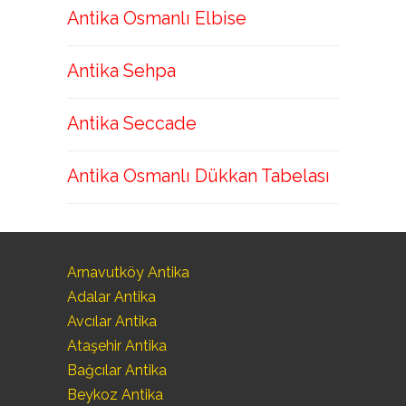
Antika Osmanlı Elbise
Antika Sehpa
Antika Seccade
Antika Osmanlı Dükkan Tabelası
Arnavutköy Antika
Adalar Antika
Avcılar Antika
Ataşehir Antika
Bağcılar Antika
Beykoz Antika