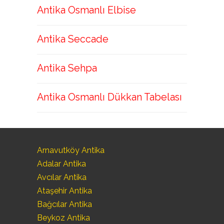
Antika Osmanlı Elbise
Antika Seccade
Antika Sehpa
Antika Osmanlı Dükkan Tabelası
Arnavutköy Antika
Adalar Antika
Avcılar Antika
Ataşehir Antika
Bağcılar Antika
Beykoz Antika