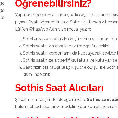
Öğrenebilirsiniz?
.30
.30
Yapmanız gereken aslında çok kolay. 2 dakikanızı ayı
.00
piyasa fiyatı öğrenebilirsiniz. Satmak isterseniz hemen 
Lütfen WhasApp\’tan bize mesaj yazın:
Sothis marka saatinizin ön yüzünün yakından fotoğ
Sothis saatinizin arka kapak fotoğrafını çekiniz.
Sothis saatin kordonlarını da kapsayacak şekilde 
Sothis saatinize ait sertifika, fatura ve kutu var ise
Saatinizin orijinalliği ile ilgili şüphe oluşur ise So
kısmı incelenir.
Sothis Saat Alıcıları
Şirketimizin iletişimde olduğu ikinci el
Sothis saat alıc
bulunmaktadır. Saatiniz modeline göre bu alanda ilgil