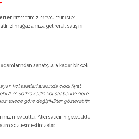
r
erler
hizmetimiz mevcuttur. İster
atinizi mağazamıza getirerek satışını
 adamlarından sanatçılara kadar bir çok
bayan kol saatleri arasında ciddi fiyat
talebi 2. el Sothis kadın kol saatlerine göre
sası talebe göre değişiklikler gösterebilir.
ımız mevcuttur. Alıcı satıcının gelecekte
 satım sözleşmesi imzalar.