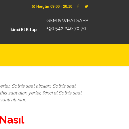
Hergün 09:00 - 20:30
GSM & WHATSAPP
+90 542 240 70 70
İkinci El Kitap
rler, Sothis saat alıcıları, Sothis saat
this saat alan yerler, ikinci el Sothis saat
 saati alanlar,
 Nasıl