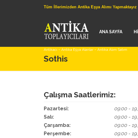
Tüm İllerimizden Antika Eşya Alımı Yapmaktayız
ANA SAYFA
H
Antikacı – Antika Eşya Alanlar – Antika Alım Satım
Sothis
Çalışma Saatlerimiz:
Pazartesi:
09:00 - 19
Salı:
09:00 - 19
Çarşamba:
09:00 - 19
Perşembe:
09:00 - 19