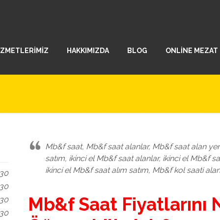
İZMETLERİMİZ
HAKKIMIZDA
BLOG
ONLİNE MEZAT
Mb&f saat, Mb&f saat alanlar, Mb&f saat alan yerl
satım, ikinci el Mb&f saat alanlar, ikinci el Mb&f saa
ikinci el Mb&f saat alım satım, Mb&f kol saati alan
.30
.30
Mb&f Saat Fiyatlarını 
.30
.30