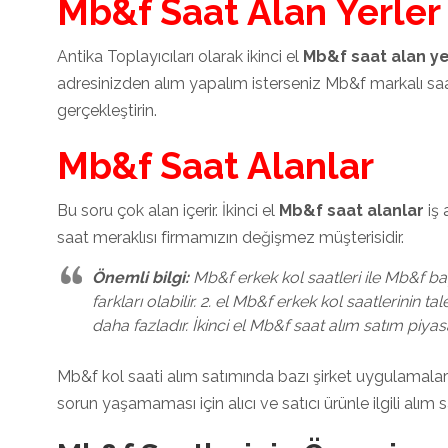
Mb&f Saat Alan Yerler
Antika Toplayıcıları olarak ikinci el
Mb&f saat alan ye
adresinizden alım yapalım isterseniz Mb&f markalı saa
gerçekleştirin.
Mb&f Saat Alanlar
Bu soru çok alan içerir. İkinci el
Mb&f saat alanlar
iş 
saat meraklısı firmamızın değişmez müşterisidir.
Önemli bilgi:
Mb&f erkek kol saatleri ile Mb&f bay
farkları olabilir. 2. el Mb&f erkek kol saatlerinin t
daha fazladır. İkinci el Mb&f saat alım satım piyasa
Mb&f kol saati alım satımında bazı şirket uygulamaları
sorun yaşamaması için alıcı ve satıcı ürünle ilgili alım