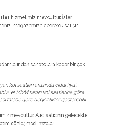
rler
hizmetimiz mevcuttur. İster
tinizi mağazamıza getirerek satışını
adamlarından sanatçılara kadar bir çok
an kol saatleri arasında ciddi fiyat
alebi 2. el Mb&f kadın kol saatlerine göre
sı talebe göre değişiklikler gösterebilir.
mız mevcuttur. Alıcı satıcının gelecekte
 satım sözleşmesi imzalar.