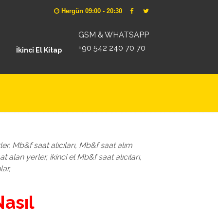
Hergün 09:00 - 20:30
GSM & WHATSAPP
+90 542 240 70 70
İkinci El Kitap
er, Mb&f saat alıcıları, Mb&f saat alım
t alan yerler, ikinci el Mb&f saat alıcıları,
lar,
Nasıl