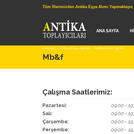
Tüm İllerimizden Antika Eşya Alımı Yapmaktayız
ANA SAYFA
H
Antikacı – Antika Eşya Alanlar – Antika Alım Satım
Mb&f
Çalışma Saatlerimiz:
Pazartesi:
09:00 - 19
Salı:
09:00 - 19
Çarşamba:
09:00 - 19
Perşembe:
09:00 - 19