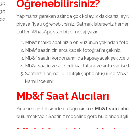
Öğrenebilirsiniz?
.30
.30
Yapmanız gereken aslında çok kolay. 2 dakikanızı ayı
.00
piyasa fiyatı öğrenebilirsiniz. Satmak isterseniz hemen 
Lütfen WhasApp\’tan bize mesaj yazın:
Mb&f marka saatinizin ön yüzünün yakından fotoğr
Mb&f saatinizin arka kapak fotoğrafını çekiniz.
Mb&f saatin kordonlarını da kapsayacak şekilde ta
Mb&f saatinize ait sertifika, fatura ve kutu var ise 
Saatinizin orijinalliği ile ilgili şüphe oluşur ise Mb
kısmı incelenir.
Mb&f Saat Alıcıları
Şirketimizin iletişimde olduğu ikinci el
Mb&f saat alıcı
bulunmaktadır. Saatiniz modeline göre bu alanda ilgil