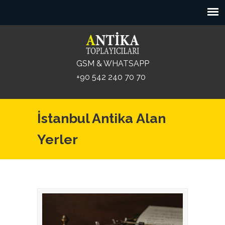
GSM & WHATSAPP
+90 542 240 70 70
İstanbul Antika Alan
Yerler