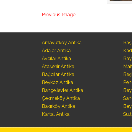
Previous Image
Arnavutköy Antika
Başa
Adalar Antika
Kad
Avcılar Antika
Bay
Ataşehir Antika
Mal
Bağcılar Antika
Beşi
Beykoz Antika
Pen
Bahçelievler Antika
Bey
Çekmeköy Antika
San
Bakırköy Antika
Bey
Kartal Antika
Sult