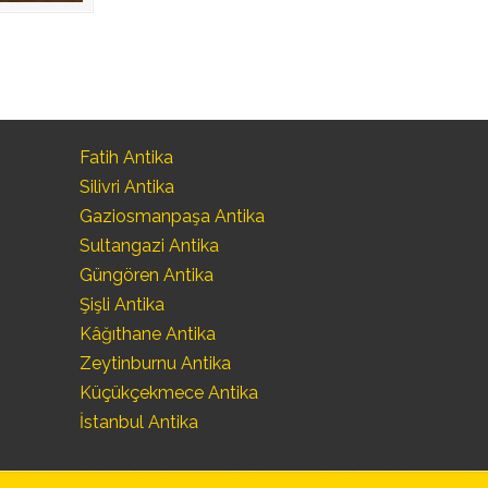
Fatih Antika
Silivri Antika
Gaziosmanpaşa Antika
Sultangazi Antika
Güngören Antika
Şişli Antika
Kâğıthane Antika
Zeytinburnu Antika
Küçükçekmece Antika
İstanbul Antika