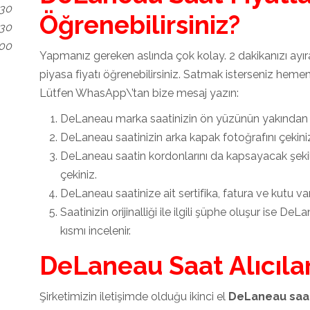
.30
Öğrenebilirsiniz?
.30
.00
Yapmanız gereken aslında çok kolay. 2 dakikanızı ayı
piyasa fiyatı öğrenebilirsiniz. Satmak isterseniz hemen 
Lütfen WhasApp\’tan bize mesaj yazın:
DeLaneau marka saatinizin ön yüzünün yakından f
DeLaneau saatinizin arka kapak fotoğrafını çekini
DeLaneau saatin kordonlarını da kapsayacak şeki
çekiniz.
DeLaneau saatinize ait sertifika, fatura ve kutu var
Saatinizin orijinalliği ile ilgili şüphe oluşur ise D
kısmı incelenir.
DeLaneau Saat Alıcılar
Şirketimizin iletişimde olduğu ikinci el
DeLaneau saat 