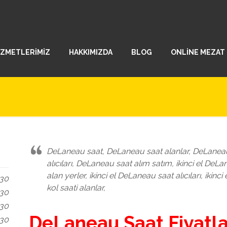
İZMETLERİMİZ
HAKKIMIZDA
BLOG
ONLİNE MEZAT
DeLaneau saat, DeLaneau saat alanlar, DeLaneau
alıcıları, DeLaneau saat alım satım, ikinci el DeLa
alan yerler, ikinci el DeLaneau saat alıcıları, iki
.30
kol saati alanlar,
.30
.30
DeLaneau Saat Fiyatlar
.30