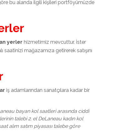
re bu alanda ilgili kişileri portföyümüzde
erler
an yerler
hizmetimiz mevcuttur. İster
 saatinizi mağazamıza getirerek satışını
r
ar
iş adamlarından sanatçılara kadar bir
aneau bayan kol saatleri arasında ciddi
tlerinin talebi 2. el DeLaneau kadın kol
saat alım satım piyasası talebe göre