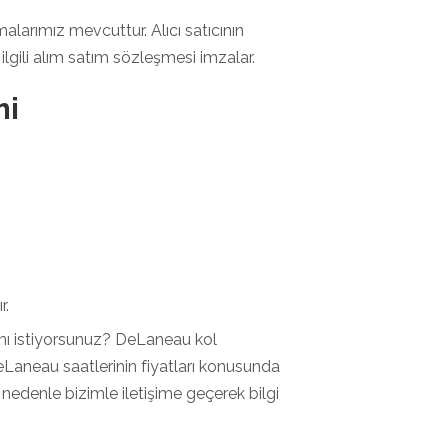
larımız mevcuttur. Alıcı satıcının
ilgili alım satım sözleşmesi imzalar.
mi
r.
ı istiyorsunuz? DeLaneau kol
eLaneau saatlerinin fiyatları konusunda
nedenle bizimle iletişime geçerek bilgi