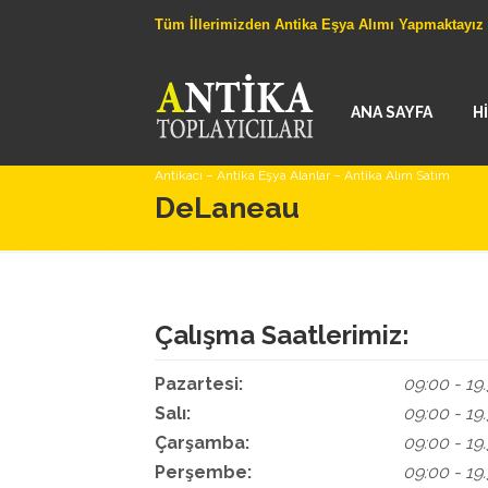
Tüm İllerimizden Antika Eşya Alımı Yapmaktayız
ANA SAYFA
H
Antikacı – Antika Eşya Alanlar – Antika Alım Satım
DeLaneau
Çalışma Saatlerimiz:
Pazartesi:
09:00 - 19
Salı:
09:00 - 19
Çarşamba:
09:00 - 19
Perşembe:
09:00 - 19