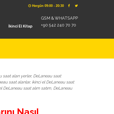
Hergün 09:00 - 20:30
GSM & WHATSAPP
+90 542 240 70 70
İkinci El Kitap
 saat alan yerler, DeLaneau saat
neau saat alanlar, ikinci el DeLaneau saat
nci el DeLaneau saat alım satım, DeLaneau
ını Nasıl