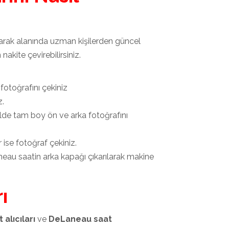
rarak alanında uzman kişilerden güncel
nakite çevirebilirsiniz.
otoğrafını çekiniz
z.
lde tam boy ön ve arka fotoğrafını
 ise fotoğraf çekiniz.
eLaneau saatin arka kapağı çıkarılarak makine
ı
alıcıları
ve
DeLaneau saat