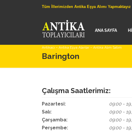
Tüm İllerimizden Antika Eşya Alımı Yapmaktayız
ANA SAYFA
H
Antikacı – Antika Eşya Alanlar – Antika Alım Satım
Barington
Çalışma Saatlerimiz:
Pazartesi:
09:00 - 19
Salı:
09:00 - 19
Çarşamba:
09:00 - 19
Perşembe:
09:00 - 19