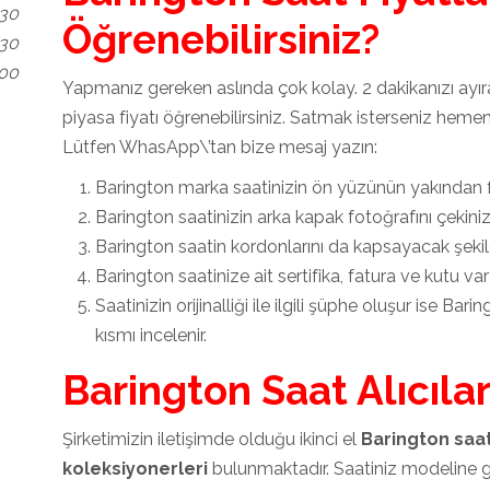
.30
Öğrenebilirsiniz?
.30
.00
Yapmanız gereken aslında çok kolay. 2 dakikanızı ayı
piyasa fiyatı öğrenebilirsiniz. Satmak isterseniz hemen 
Lütfen WhasApp\’tan bize mesaj yazın:
Barington marka saatinizin ön yüzünün yakından f
Barington saatinizin arka kapak fotoğrafını çekiniz
Barington saatin kordonlarını da kapsayacak şekil
Barington saatinize ait sertifika, fatura ve kutu var
Saatinizin orijinalliği ile ilgili şüphe oluşur ise Ba
kısmı incelenir.
Barington Saat Alıcılar
Şirketimizin iletişimde olduğu ikinci el
Barington saat 
koleksiyonerleri
bulunmaktadır. Saatiniz modeline gö