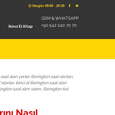
Hergün 09:00 - 20:30
GSM & WHATSAPP
+90 542 240 70 70
İkinci El Kitap
aat alan yerler, Barington saat alıcıları,
alanlar, ikinci el Barington saat alan
 Barington saat alım satım, Barington kol
ını Nasıl