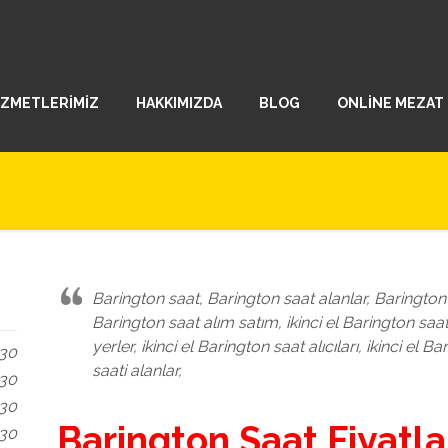
İZMETLERİMİZ
HAKKIMIZDA
BLOG
ONLİNE MEZAT
Barington saat, Barington saat alanlar, Barington s
Barington saat alım satım, ikinci el Barington saat 
yerler, ikinci el Barington saat alıcıları, ikinci el
.30
saati alanlar,
.30
.30
Barington Saat Fiyatlar
.30