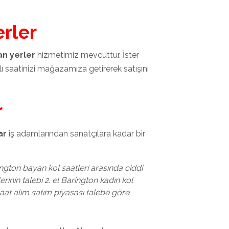
erler
an yerler
hizmetimiz mevcuttur. İster
ı saatinizi mağazamıza getirerek satışını
r
ar
iş adamlarından sanatçılara kadar bir
ington bayan kol saatleri arasında ciddi
tlerinin talebi 2. el Barington kadın kol
 saat alım satım piyasası talebe göre