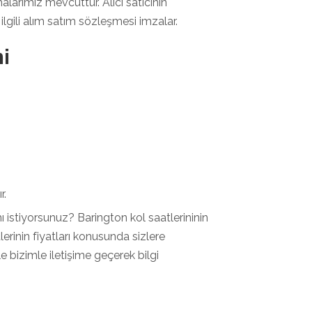
larımız mevcuttur. Alıcı satıcının
ilgili alım satım sözleşmesi imzalar.
i
r.
istiyorsunuz? Barington kol saatlerininin
erinin fiyatları konusunda sizlere
 bizimle iletişime geçerek bilgi