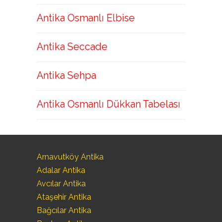
Antika Osmanlı Elbise
Antika Seccade
Antika Sehpa
Antika Osmanlı Dükkan Tabelası
Arnavutköy Antika
Adalar Antika
Avcılar Antika
Ataşehir Antika
Bağcılar Antika