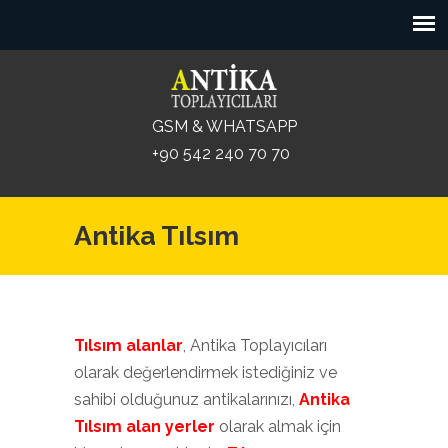
GSM & WHATSAPP
+90 542 240 70 70
Antika Tılsım
Tılsım alanlar
, Antika Toplayıcıları
olarak değerlendirmek istediğiniz ve
sahibi olduğunuz antikalarınızı,
Antika
Tılsım alan yerler
olarak almak için