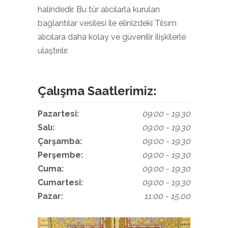
halindedir. Bu tür alıcılarla kurulan
bağlantılar vesilesi ile elinizdeki Tılsım
alıcılara daha kolay ve güvenilir ilişkilerle
ulaştırılır.
Çalışma Saatlerimiz:
Pazartesi:
09:00 - 19.30
Salı:
09:00 - 19.30
Çarşamba:
09:00 - 19.30
Perşembe:
09:00 - 19.30
Cuma:
09:00 - 19.30
Cumartesi:
09:00 - 19.30
Pazar:
11:00 - 15.00