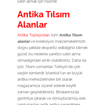
satın almak için hazırdır.
Antika Tılsım
Alanlar
Antika Toplayıcıları
, tüm
Antika Tılsım
alanlar
ve koleksiyon malzemelerimizin
doğru şekilde ekspertiz edildiğiniz bilmek
güzel, bu nedenle yanıltıcı satın alma
olmadığından emin olabilirsiniz. Daha da
iyisi, Tılsım uzmanları Türkiye\’de çok
seçkin isimlerdir. İstanbul\’un en büyük
antika merkezlerinden biri olarak
mağazamıza ziyaret ederek keyifli
zaman geçirebilirsiniz. Binalarımızda
gezintiye çıkarak ve dönüştürülmüş eski
lambalardan antik antika seramiklere