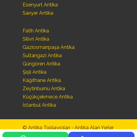
Esenyurt Antika
Sarıyer Antika
Fatih Antika
Silivri Antika
Gaziosmanpaşa Antika
Sultangazi Antika
Güngören Antika
Şişli Antika
Kâğıthane Antika
Zeytinburnu Antika
Küçükçekmece Antika
İstanbul Antika
© Antika Toplayıcıları -
Antika Alan Yerler
-
Antika Eşya Alanlar
-
Antika Alım Satım